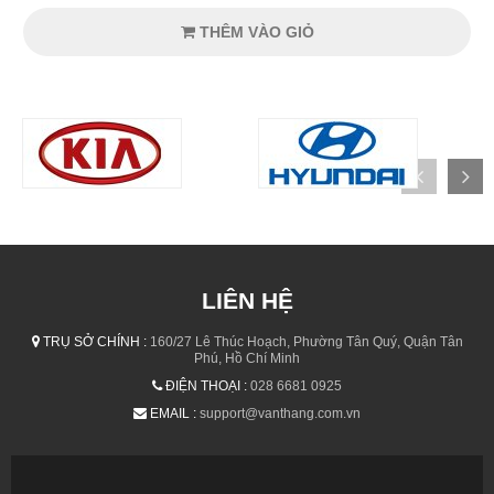
THÊM VÀO GIỎ
LIÊN HỆ
TRỤ SỞ CHÍNH :
160/27 Lê Thúc Hoạch, Phường Tân Quý, Quận Tân
Phú, Hồ Chí Minh
ĐIỆN THOẠI :
028 6681 0925
EMAIL :
support@vanthang.com.vn