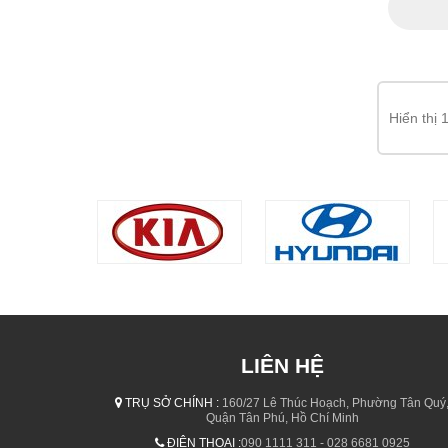
Hiển thị
LIÊN HỆ
TRỤ SỞ CHÍNH :
160/27 Lê Thúc Hoạch, Phường Tân Quý
Quận Tân Phú, Hồ Chí Minh
ĐIỆN THOẠI :
090 1111 311 - 028 6681 0925