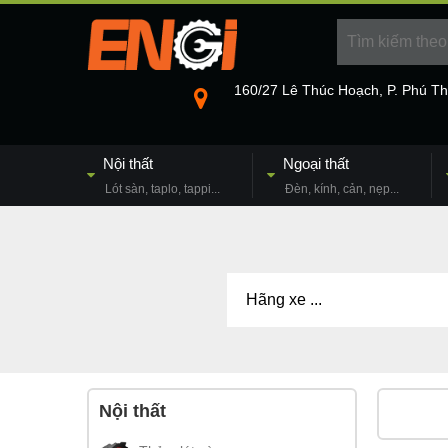
160/27 Lê Thúc Hoạch, P. Phú T
Nội thất
Ngoại thất
Lót sàn, taplo, tappi...
Đèn, kính, cản, nẹp...
Nội thất