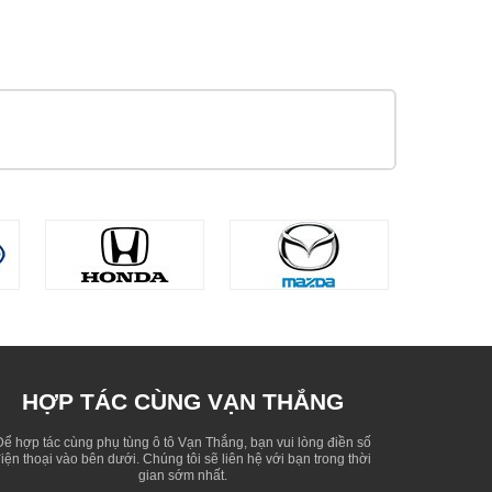
HỢP TÁC CÙNG VẠN THẮNG
Để hợp tác cùng phụ tùng ô tô Vạn Thắng, bạn vui lòng điền số
iện thoại vào bên dưới. Chúng tôi sẽ liên hệ với bạn trong thời
gian sớm nhất.