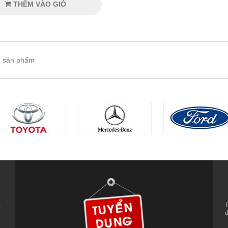
THÊM VÀO GIỎ
 1 sản phẩm
,
đ