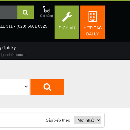
111 311 - (028) 6681 0925
DỊCH VỤ
HỢP TÁC
ĐẠI LÝ
g định kỳ
lọc, nhớt, cura...
Sắp xếp theo