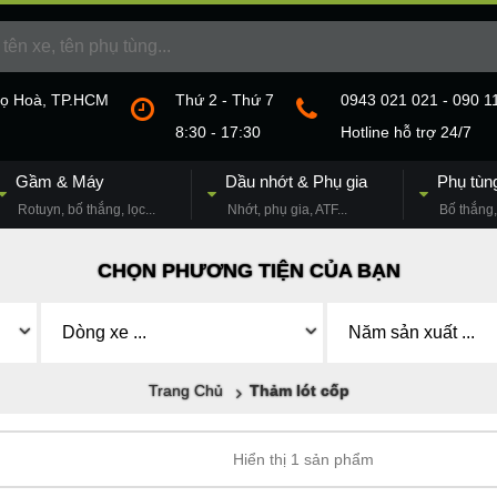
họ Hoà, TP.HCM
Thứ 2 - Thứ 7
0943 021 021 - 090 1
8:30 - 17:30
Hotline hỗ trợ 24/7
Gầm & Máy
Dầu nhớt & Phụ gia
Phụ tùn
Rotuyn, bố thắng, lọc...
Nhớt, phụ gia, ATF...
Bố thắng, 
CHỌN PHƯƠNG TIỆN CỦA BẠN
Trang Chủ
Thảm lót cốp
Hiển thị 1 sản phẩm