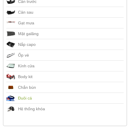
Cản trước
Cản sau
Gạt mưa
Mặt galăng
Nắp capo
Ốp vè
Kính cửa
Body kit
Chắn bùn
Đuôi cá
Hệ thống khóa