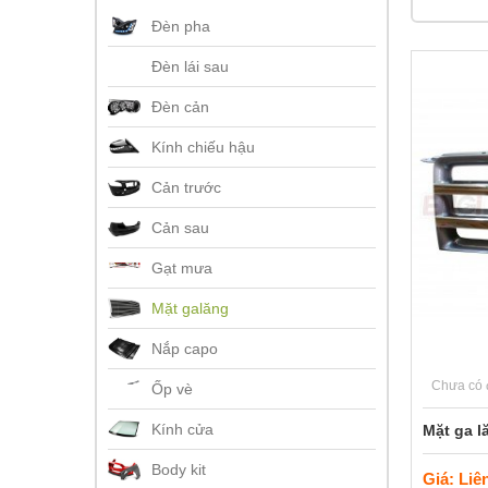
Đèn pha
Đèn lái sau
Đèn cản
Kính chiếu hậu
Cản trước
Cản sau
Gạt mưa
Mặt galăng
Nắp capo
Chưa có 
Ốp vè
Kính cửa
Mặt ga l
Body kit
Giá: Liê