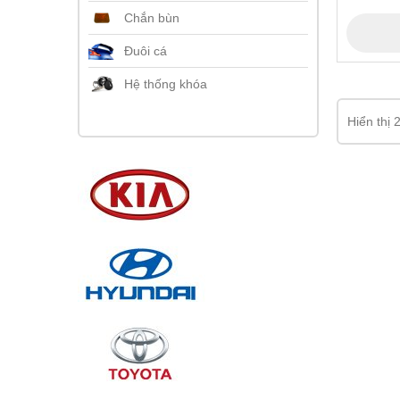
Chắn bùn
Đuôi cá
Hệ thống khóa
Hiển thị