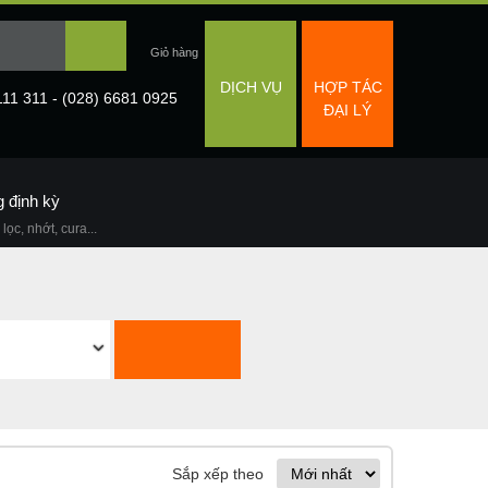
DỊCH VỤ
HỢP TÁC
111 311 - (028) 6681 0925
ĐẠI LÝ
g định kỳ
lọc, nhớt, cura...
Sắp xếp theo