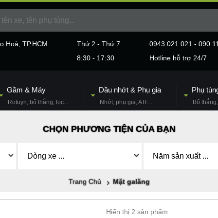
họ Hoà, TP.HCM
Thứ 2 - Thứ 7
0943 021 021 - 090 1
8:30 - 17:30
Hotline hỗ trợ 24/7
Gầm & Máy
Dầu nhớt & Phụ gia
Phụ tùn
Rotuyn, bố thắng, lọc...
Nhớt, phụ gia, ATF...
Bố thắng, 
CHỌN PHƯƠNG TIỆN CỦA BẠN
Trang Chủ
Mặt galăng
Hiển thị 2 sản phẩm