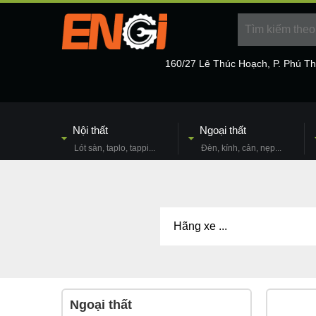
160/27 Lê Thúc Hoạch, P. Phú T
Nội thất
Ngoại thất
Lót sàn, taplo, tappi...
Đèn, kính, cản, nẹp...
Ngoại thất