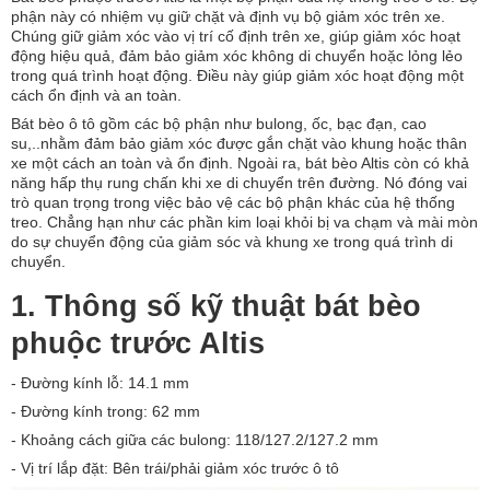
phận này có nhiệm vụ giữ chặt và định vụ bộ giảm xóc trên xe.
Chúng giữ giảm xóc vào vị trí cố định trên xe, giúp giảm xóc hoạt
động hiệu quả, đảm bảo giảm xóc không di chuyển hoặc lỏng lẻo
trong quá trình hoạt động. Điều này giúp giảm xóc hoạt động một
cách ổn định và an toàn.
Bát bèo ô tô gồm các bộ phận như bulong, ốc, bạc đạn, cao
su,..nhằm đảm bảo giảm xóc được gắn chặt vào khung hoặc thân
xe một cách an toàn và ổn định. Ngoài ra, bát bèo Altis còn có khả
năng hấp thụ rung chấn khi xe di chuyển trên đường. Nó đóng vai
trò quan trọng trong việc bảo vệ các bộ phận khác của hệ thống
treo. Chẳng hạn như các phần kim loại khỏi bị va chạm và mài mòn
do sự chuyển động của giảm sóc và khung xe trong quá trình di
chuyển.
1. Thông số kỹ thuật bát bèo
phuộc trước Altis
- Đường kính lỗ: 14.1 mm
- Đường kính trong: 62 mm
- Khoảng cách giữa các bulong: 118/127.2/127.2 mm
- Vị trí lắp đặt: Bên trái/phải giảm xóc trước ô tô