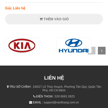
Giá: Liên hệ
THÊM VÀO GIỎ
LIÊN HỆ
TRỤ SỞ CHÍNH :
160/27 Lê Thúc Hoạch, Phường Tân Quý, Quận Tân
Phú, Hồ Chí Minh
ĐIỆN THOẠI :
028 6681 0925
EMAIL :
support@vanthang.com.vn