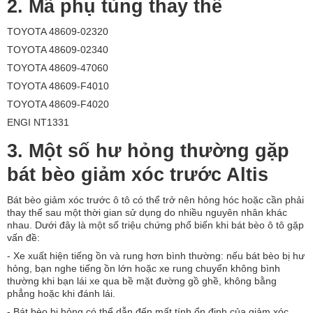
2. Mã phụ tùng thay thế
TOYOTA 48609-02320
TOYOTA 48609-02340
TOYOTA 48609-47060
TOYOTA 48609-F4010
TOYOTA 48609-F4020
ENGI NT1331
3. Một số hư hỏng thường gặp
bát bèo giảm xóc trước Altis
Bát bèo giảm xóc trước ô tô có thể trở nên hỏng hóc hoặc cần phải
thay thế sau một thời gian sử dụng do nhiều nguyên nhân khác
nhau. Dưới đây là một số triệu chứng phổ biến khi bát bèo ô tô gặp
vấn đề:
- Xe xuất hiện tiếng ồn và rung hơn bình thường: nếu bát bèo bị hư
hỏng, bạn nghe tiếng ồn lớn hoặc xe rung chuyển không bình
thường khi bạn lái xe qua bề mặt đường gồ ghề, không bằng
phẳng hoặc khi đánh lái.
- Bát bèo bị hỏng có thể dẫn đến mất tính ổn định của giảm xóc.