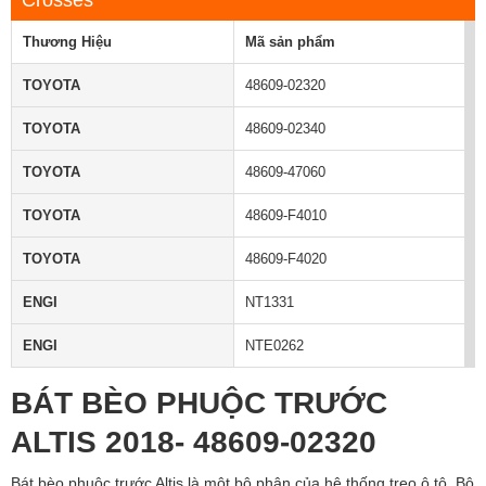
Crosses
Thương Hiệu
Mã sản phẩm
TOYOTA
48609-02320
TOYOTA
48609-02340
TOYOTA
48609-47060
TOYOTA
48609-F4010
TOYOTA
48609-F4020
ENGI
NT1331
ENGI
NTE0262
BÁT BÈO PHUỘC TRƯỚC
ALTIS 2018- 48609-02320
Bát bèo phuộc trước Altis là một bộ phận của hệ thống treo ô tô. Bộ