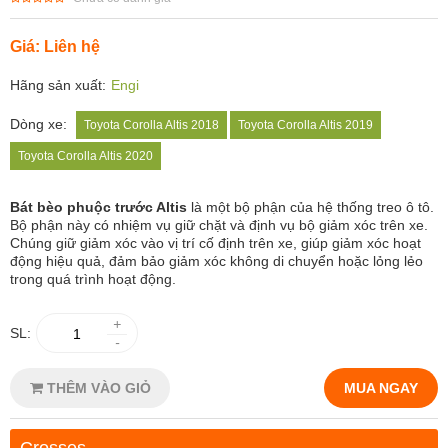
Giá: Liên hệ
Hãng sản xuất:
Engi
Dòng xe:
Toyota Corolla Altis 2018
Toyota Corolla Altis 2019
Toyota Corolla Altis 2020
Bát bèo phuộc trước Altis
là một bộ phận của hệ thống treo ô tô.
Bộ phận này có nhiệm vụ giữ chặt và định vụ bộ giảm xóc trên xe.
Chúng giữ giảm xóc vào vị trí cố định trên xe, giúp giảm xóc hoạt
động hiệu quả, đảm bảo giảm xóc không di chuyển hoặc lỏng lẻo
trong quá trình hoạt động.
+
SL:
-
THÊM VÀO GIỎ
MUA NGAY