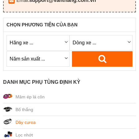
support@vanthang.com.vn
Email:
CHỌN PHƯƠNG TIỆN CỦA BẠN
DANH MỤC PHỤ TÙNG ĐỊNH KỲ
Mâm ép lá côn
Bố thắng
Dây curoa
Lọc nhớt