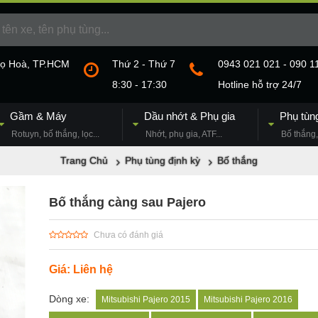
họ Hoà, TP.HCM
Thứ 2 - Thứ 7
0943 021 021 - 090 1
8:30 - 17:30
Hotline hỗ trợ 24/7
Gầm & Máy
Dầu nhớt & Phụ gia
Phụ tùn
Rotuyn, bố thắng, lọc...
Nhớt, phụ gia, ATF...
Bố thắng, 
Trang Chủ
Phụ tùng định kỳ
Bố thắng
Bố thắng càng sau Pajero
Chưa có đánh giá
Giá: Liên hệ
Dòng xe:
Mitsubishi Pajero 2015
Mitsubishi Pajero 2016