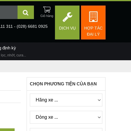
111 311 - (028) 6681 0925
DỊCH VỤ
HỢP TÁC
ĐẠI LÝ
g định kỳ
lọc, nhớt, cura...
CHỌN PHƯƠNG TIỆN CỦA BẠN