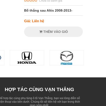
Chưa có đánh giá
Bố thắng sau Altis 2008-2013-
Giá: Liên hệ
THÊM VÀO GIỎ
HỢP TÁC CÙNG VẠN THẮNG
Để hợp tác cùng phụ tùng ô tô Vạn Thắng, bạn vui lòng điền số
iện thoại vào bên dưới. Chúng tôi sẽ liên hệ với bạn trong thời
gian sớm nhất.