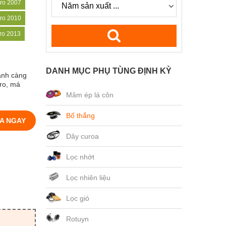
ero 2007
ero 2010
ero 2013
DANH MỤC PHỤ TÙNG ĐỊNH KỲ
anh càng
ero, má
Mâm ép lá côn
Bố thắng
A NGAY
Dây curoa
Lọc nhớt
Lọc nhiên liệu
Lọc gió
Rotuyn