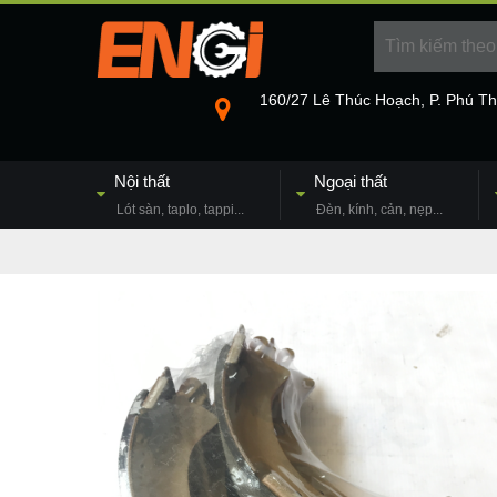
160/27 Lê Thúc Hoạch, P. Phú T
Nội thất
Ngoại thất
Lót sàn, taplo, tappi...
Đèn, kính, cản, nẹp...