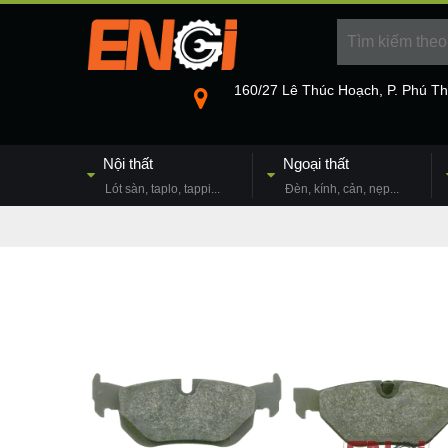
160/27 Lê Thúc Hoạch, P. Phú T
Nội thất
Ngoại thất
Lót sàn, taplo, tappi...
Đèn, kính, cản, nẹp...