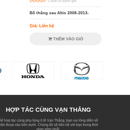
Chưa có đánh giá
Bố thắng sau Altis 2008-2013-
Giá: Liên hệ
THÊM VÀO GIỎ
HỢP TÁC CÙNG VẠN THẮNG
Để hợp tác cùng phụ tùng ô tô Vạn Thắng, bạn vui lòng điền số
iện thoại vào bên dưới. Chúng tôi sẽ liên hệ với bạn trong thời
gian sớm nhất.