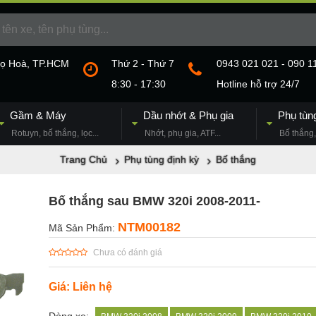
họ Hoà, TP.HCM
Thứ 2 - Thứ 7
0943 021 021 - 090 1
8:30 - 17:30
Hotline hỗ trợ 24/7
Gầm & Máy
Dầu nhớt & Phụ gia
Phụ tùn
Rotuyn, bố thắng, lọc...
Nhớt, phụ gia, ATF...
Bố thắng, 
Trang Chủ
Phụ tùng định kỳ
Bố thắng
Bố thắng sau BMW 320i 2008-2011-
NTM00182
Mã Sản Phẩm:
Chưa có đánh giá
Giá: Liên hệ