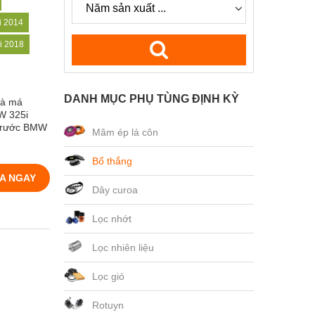
 2014
i 2018
DANH MỤC PHỤ TÙNG ĐỊNH KỲ
là má
W 325i
 trước BMW
Mâm ép lá côn
Bố thắng
A NGAY
Dây curoa
Lọc nhớt
Lọc nhiên liệu
Lọc gió
Rotuyn