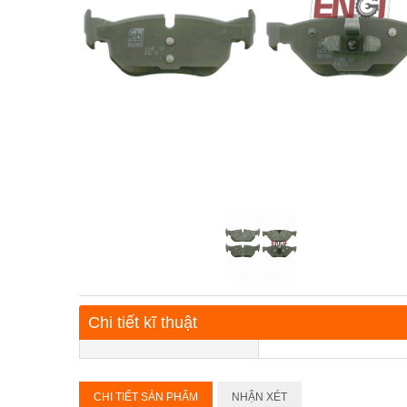
Chi tiết kĩ thuật
CHI TIẾT SẢN PHẨM
NHẬN XÉT