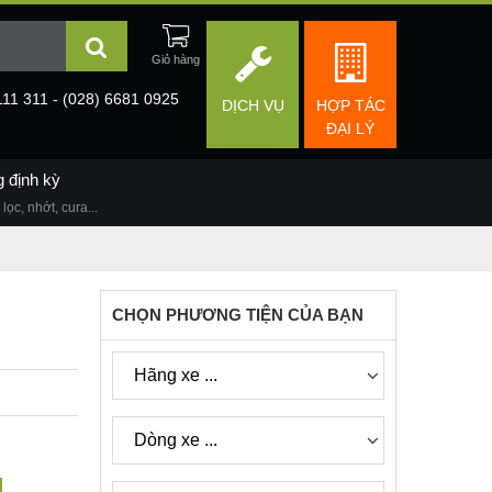
111 311 - (028) 6681 0925
DỊCH VỤ
HỢP TÁC
ĐẠI LÝ
g định kỳ
lọc, nhớt, cura...
CHỌN PHƯƠNG TIỆN CỦA BẠN