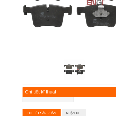
Chi tiết kĩ thuật
CHI TIẾT SẢN PHẨM
NHẬN XÉT