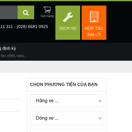
111 311 - (028) 6681 0925
DỊCH VỤ
HỢP TÁC
ĐẠI LÝ
g định kỳ
lọc, nhớt, cura...
CHỌN PHƯƠNG TIỆN CỦA BẠN