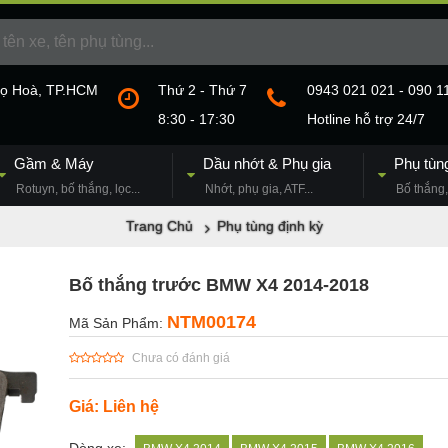
họ Hoà, TP.HCM
Thứ 2 - Thứ 7
0943 021 021 - 090 1
8:30 - 17:30
Hotline hỗ trợ 24/7
Gầm & Máy
Dầu nhớt & Phụ gia
Phụ tùn
Rotuyn, bố thắng, lọc...
Nhớt, phụ gia, ATF...
Bố thắng, 
Trang Chủ
Phụ tùng định kỳ
Bố thắng trước BMW X4 2014-2018
NTM00174
Mã Sản Phẩm:
Chưa có đánh giá
Giá: Liên hệ