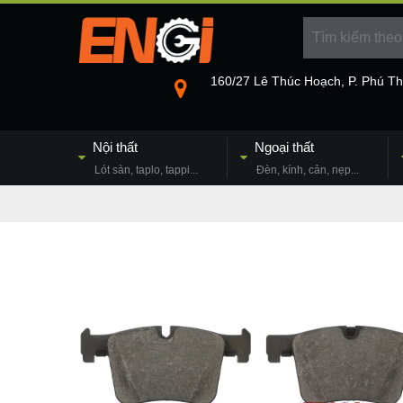
160/27 Lê Thúc Hoạch, P. Phú T
Nội thất
Ngoại thất
Lót sàn, taplo, tappi...
Đèn, kính, cản, nẹp...