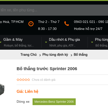
họ Hoà, TP.HCM
Thứ 2 - Thứ 7
0943 021 021 - 090 1
8:30 - 17:30
Hotline hỗ trợ 24/7
Gầm & Máy
Dầu nhớt & Phụ gia
Phụ tùn
Rotuyn, bố thắng, lọc...
Nhớt, phụ gia, ATF...
Bố thắng, 
Trang Chủ
Phụ tùng định kỳ
Bố thắng
Bố thắng trước Sprinter 2006
Chưa có đánh giá
Giá: Liên hệ
Dòng xe:
Mercedes-Benz Sprinter 2006