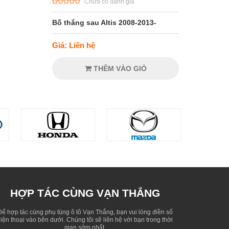
Chưa có đánh giá
Bố thắng sau Altis 2008-2013-
Giá: Liên hệ
THÊM VÀO GIỎ
HỢP TÁC CÙNG VẠN THẮNG
Để hợp tác cùng phụ tùng ô tô Vạn Thắng, bạn vui lòng điền số
iện thoại vào bên dưới. Chúng tôi sẽ liên hệ với bạn trong thời
gian sớm nhất.