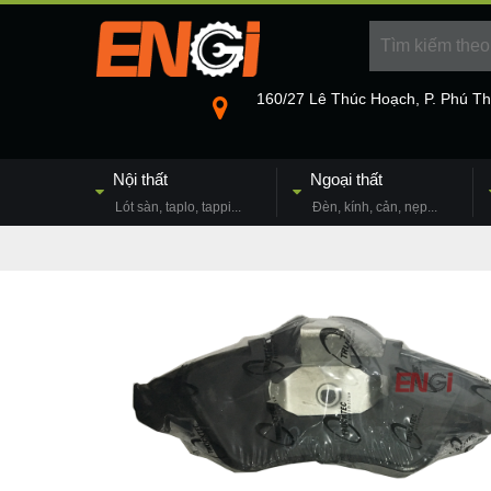
160/27 Lê Thúc Hoạch, P. Phú T
Nội thất
Ngoại thất
Lót sàn, taplo, tappi...
Đèn, kính, cản, nẹp...