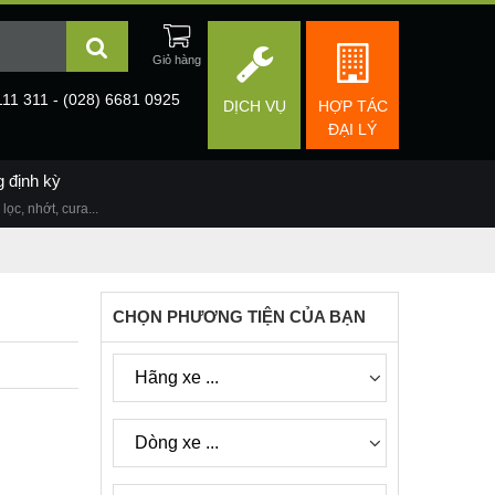
111 311 - (028) 6681 0925
DỊCH VỤ
HỢP TÁC
ĐẠI LÝ
g định kỳ
lọc, nhớt, cura...
CHỌN PHƯƠNG TIỆN CỦA BẠN