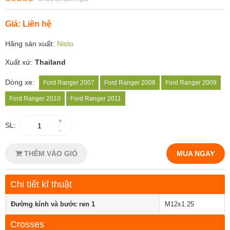
Giá: Liên hệ
Hãng sản xuất:
Nisto
Xuất xứ:
Thailand
Dòng xe:
Ford Ranger 2007
Ford Ranger 2008
Ford Ranger 2009
Ford Ranger 2010
Ford Ranger 2011
+
SL:
-
THÊM VÀO GIỎ
MUA NGAY
Chi tiết kĩ thuật
Đường kính và bước ren 1
M12x1.25
Crosses