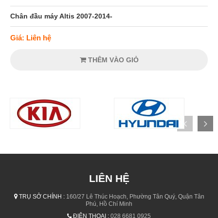
Chân đầu máy Altis 2007-2014-
Giá: Liên hệ
THÊM VÀO GIỎ
LIÊN HỆ
TRỤ SỞ CHÍNH :
160/27 Lê Thúc Hoạch, Phường Tân Quý, Quận Tân
Phú, Hồ Chí Minh
ĐIỆN THOẠI :
028 6681 0925