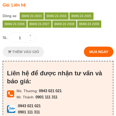
Giá: Liên hệ
Dòng xe:
BMW Z4 2003
BMW Z4 2004
BMW Z4 2005
BMW Z4 2006
BMW Z4 2007
BMW Z4 2008
BMW Z4 2009
+
SL:
-
THÊM VÀO GIỎ
MUA NGAY
Liên hệ để được nhận tư vấn và
báo giá:
0943 021 021
Ms. Thương:
0901 111 311
Mr. Thành:
0943 021 021
0901 111 311