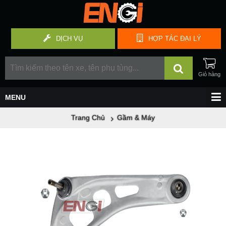
DỊCH VỤ
HỢP TÁC
ĐẠI LÝ
Trang Chủ
Gầm & Máy