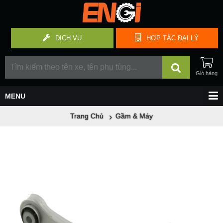
DỊCH VỤ
HỢP TÁC
ĐẠI LÝ
Trang Chủ
Gầm & Máy