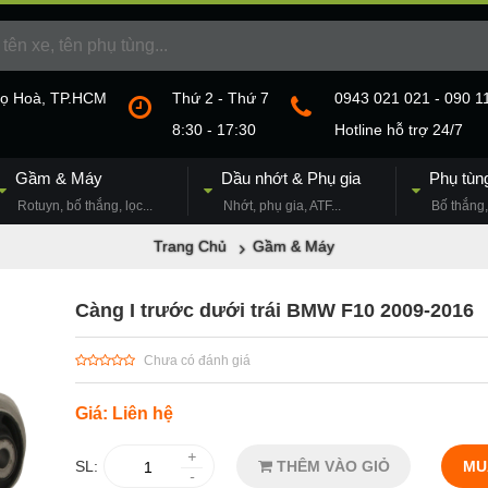
họ Hoà, TP.HCM
Thứ 2 - Thứ 7
0943 021 021 - 090 1
8:30 - 17:30
Hotline hỗ trợ 24/7
Gầm & Máy
Dầu nhớt & Phụ gia
Phụ tùn
Rotuyn, bố thắng, lọc...
Nhớt, phụ gia, ATF...
Bố thắng, 
Trang Chủ
Gầm & Máy
Càng I trước dưới trái BMW F10 2009-2016
Chưa có đánh giá
Giá: Liên hệ
+
SL:
THÊM VÀO GIỎ
MU
-