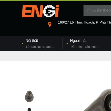
160/27 Lê Thúc Hoạch, P. Phú T
Nội thất
Ngoại thất
Lót sàn, taplo, tappi...
Đèn, kính, cản, nẹp...