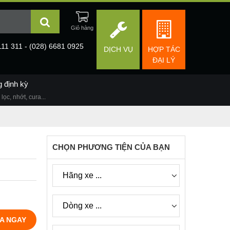
111 311 - (028) 6681 0925
DỊCH VỤ
HỢP TÁC
ĐẠI LÝ
g định kỳ
lọc, nhớt, cura...
CHỌN PHƯƠNG TIỆN CỦA BẠN
A NGAY