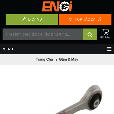
DỊCH VỤ
HỢP TÁC
ĐẠI LÝ
Trang Chủ
Gầm & Máy