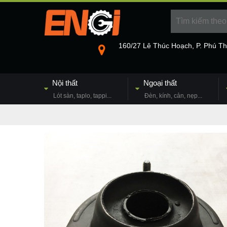
160/27 Lê Thúc Hoạch, P. Phú T
Nội thất
Ngoại thất
Lót sàn, taplo, tappi...
Đèn, kính, cản, nẹp...