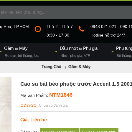
họ Hoà, TP.HCM
Thứ 2 - Thứ 7
0943 021 021 - 090 1
8:30 - 17:30
Hotline hỗ trợ 24/7
Gầm & Máy
Dầu nhớt & Phụ gia
Phụ tùn
Rotuyn, bố thắng, lọc...
Nhớt, phụ gia, ATF...
Bố thắng, 
Trang Chủ
Gầm & Máy
Cao su bát bèo phuộc trước Accent 1.5 200
NTM1846
Mã Sản Phẩm:
Chưa có đánh giá
Giá: Liên hệ