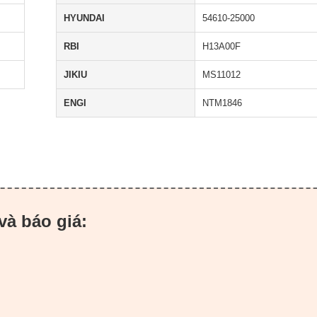
HYUNDAI
54610-25000
RBI
H13A00F
JIKIU
MS11012
ENGI
NTM1846
và báo giá: