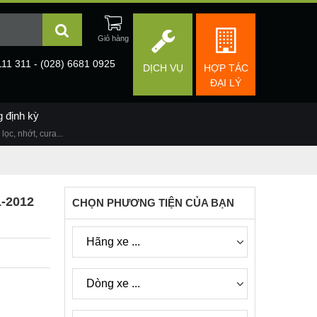
111 311 - (028) 6681 0925
DỊCH VỤ
HỢP TÁC
ĐẠI LÝ
g định kỳ
lọc, nhớt, cura...
1-2012
CHỌN PHƯƠNG TIỆN CỦA BẠN