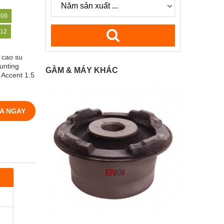
009
012
 cao su
unting
GẦM & MÁY KHÁC
 Accent 1.5
A NGAY