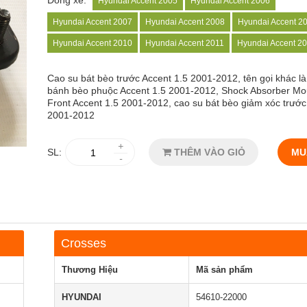
Dòng xe:
Hyundai Accent 2005
Hyundai Accent 2006
Hyundai Accent 2007
Hyundai Accent 2008
Hyundai Accent 2
Hyundai Accent 2010
Hyundai Accent 2011
Hyundai Accent 2
Cao su bát bèo trước Accent 1.5 2001-2012, tên gọi khác là
bánh bèo phuộc Accent 1.5 2001-2012, Shock Absorber Mo
Front Accent 1.5 2001-2012, cao su bát bèo giảm xóc trước
2001-2012
+
SL:
THÊM VÀO GIỎ
MU
-
Crosses
Thương Hiệu
Mã sản phẩm
HYUNDAI
54610-22000