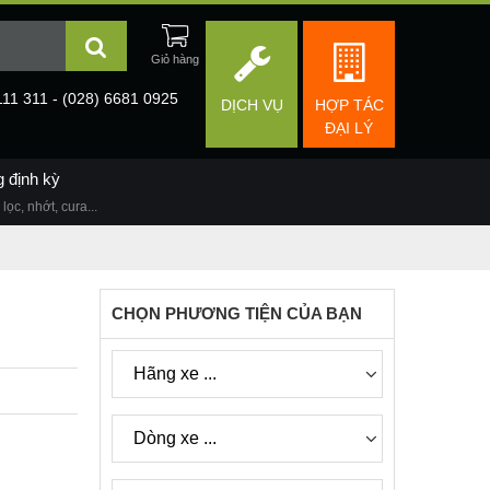
111 311 - (028) 6681 0925
DỊCH VỤ
HỢP TÁC
ĐẠI LÝ
g định kỳ
lọc, nhớt, cura...
CHỌN PHƯƠNG TIỆN CỦA BẠN