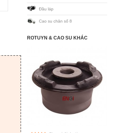
Đầu láp
Cao su chân số 8
ROTUYN & CAO SU KHÁC