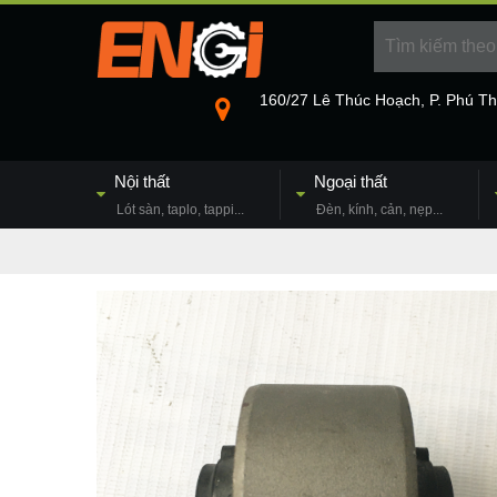
160/27 Lê Thúc Hoạch, P. Phú T
Nội thất
Ngoại thất
Lót sàn, taplo, tappi...
Đèn, kính, cản, nẹp...