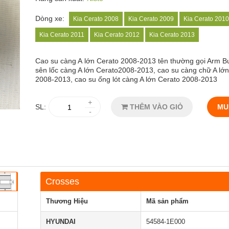
Dòng xe:
Kia Cerato 2008
Kia Cerato 2009
Kia Cerato 2010
Kia Cerato 2011
Kia Cerato 2012
Kia Cerato 2013
Cao su càng A
lớn Cerato 2008-2013 tên thường gọi Arm B
sên lốc càng A lớn Cerato2008-2013, cao su càng chữ A lớ
2008-2013, cao su ống lót càng A lớn Cerato 2008-2013
+
SL:
THÊM VÀO GIỎ
MU
-
Crosses
Thương Hiệu
Mã sản phẩm
HYUNDAI
54584-1E000