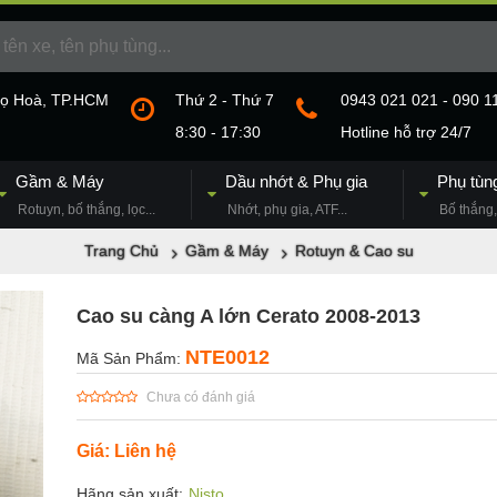
họ Hoà, TP.HCM
Thứ 2 - Thứ 7
0943 021 021 - 090 1
8:30 - 17:30
Hotline hỗ trợ 24/7
Gầm & Máy
Dầu nhớt & Phụ gia
Phụ tùn
Rotuyn, bố thắng, lọc...
Nhớt, phụ gia, ATF...
Bố thắng, 
Trang Chủ
Gầm & Máy
Rotuyn & Cao su
Cao su càng A lớn Cerato 2008-2013
NTE0012
Mã Sản Phẩm:
Chưa có đánh giá
Giá: Liên hệ
Hãng sản xuất:
Nisto