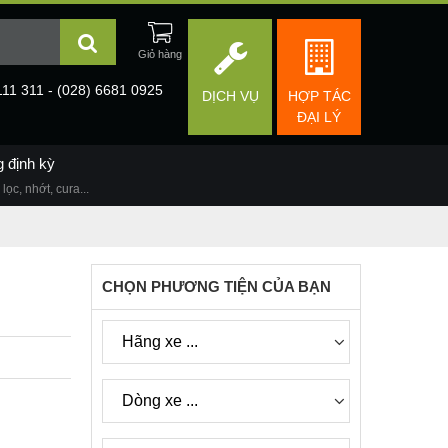
111 311 - (028) 6681 0925
DỊCH VỤ
HỢP TÁC
ĐẠI LÝ
g định kỳ
lọc, nhớt, cura...
CHỌN PHƯƠNG TIỆN CỦA BẠN