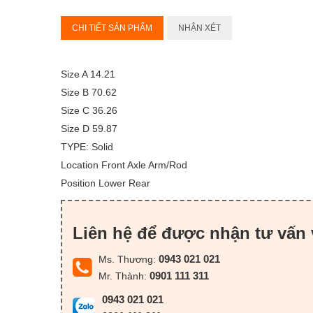
CHI TIẾT SẢN PHẨM
NHẬN XÉT
Size A 14.21
Size B 70.62
Size C 36.26
Size D 59.87
TYPE: Solid
Location Front Axle Arm/Rod
Position Lower Rear
Liên hệ để được nhận tư vấn 
0943 021 021
Ms. Thương:
0901 111 311
Mr. Thành:
0943 021 021