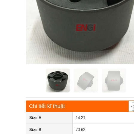
Chi tiết kĩ thuật
Size A
14.21
Size B
70.62