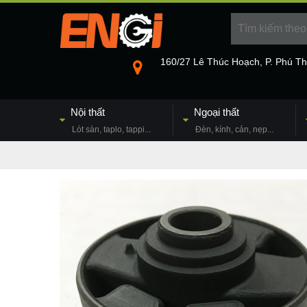
160/27 Lê Thúc Hoạch, P. Phú T
Nội thất
Ngoại thất
Lót sàn, taplo, tappi...
Đèn, kính, cản, nẹp...