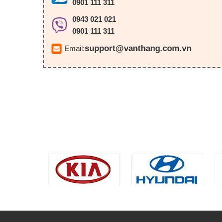
0901 111 311
0943 021 021
0901 111 311
support@vanthang.com.vn
Email: