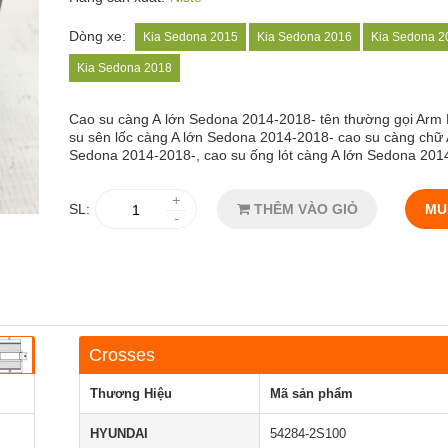
Dòng xe:
Kia Sedona 2015
Kia Sedona 2016
Kia Sedona 2
Kia Sedona 2018
Cao su càng A
lớn Sedona 2014-2018- tên thường gọi Arm 
su sên lốc càng A lớn Sedona 2014-2018- cao su càng chữ 
Sedona 2014-2018-, cao su ống lót càng A lớn Sedona 201
+
SL:
THÊM VÀO GIỎ
MU
-
Crosses
Thương Hiệu
Mã sản phẩm
HYUNDAI
54284-2S100