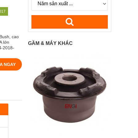
017
Bush, cao
A lớn
GẦM & MÁY KHÁC
4-2018-
A NGAY