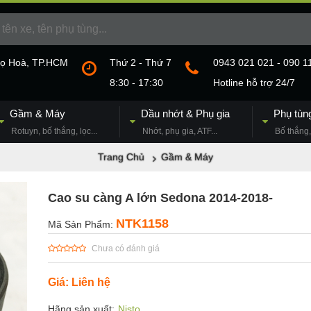
họ Hoà, TP.HCM
Thứ 2 - Thứ 7
0943 021 021 - 090 1
8:30 - 17:30
Hotline hỗ trợ 24/7
Gầm & Máy
Dầu nhớt & Phụ gia
Phụ tùn
Rotuyn, bố thắng, lọc...
Nhớt, phụ gia, ATF...
Bố thắng, 
Trang Chủ
Gầm & Máy
Cao su càng A lớn Sedona 2014-2018-
NTK1158
Mã Sản Phẩm:
Chưa có đánh giá
Giá: Liên hệ
Hãng sản xuất:
Nisto