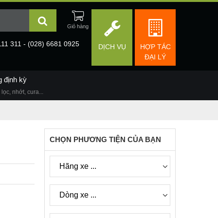
111 311 - (028) 6681 0925
DỊCH VỤ
HỢP TÁC
ĐẠI LÝ
g định kỳ
lọc, nhớt, cura...
CHỌN PHƯƠNG TIỆN CỦA BẠN