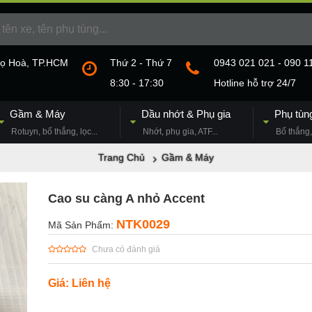
họ Hoà, TP.HCM
Thứ 2 - Thứ 7
0943 021 021 - 090 1
8:30 - 17:30
Hotline hỗ trợ 24/7
Gầm & Máy
Dầu nhớt & Phụ gia
Phụ tùn
Rotuyn, bố thắng, lọc...
Nhớt, phụ gia, ATF...
Bố thắng, 
Trang Chủ
Gầm & Máy
Cao su càng A nhỏ Accent
NTK0029
Mã Sản Phẩm:
Chưa có đánh giá
Giá: Liên hệ