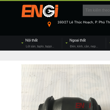
160/27 Lê Thúc Hoạch, P. Phú T
Nội thất
Ngoại thất
Lót sàn, taplo, tappi...
Đèn, kính, cản, nẹp...