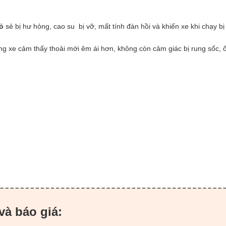
hỏ
sẻ bị hư hỏng, cao su bị vỡ, mất tính đàn hồi và khiến xe khi chạy bị
ng xe cảm thấy thoải mới êm ái hơn, không còn cảm giác bị rung sốc, 
và báo giá: