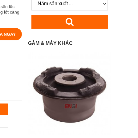
 sên lốc
g lót càng
A NGAY
GẦM & MÁY KHÁC