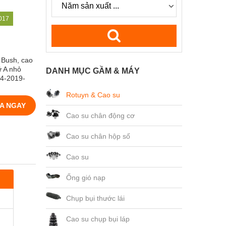
017
 Bush, cao
ữ A nhỏ
DANH MỤC GẦM & MÁY
14-2019-
Rotuyn & Cao su
A NGAY
Cao su chân động cơ
Cao su chân hộp số
Cao su
Ống gió nạp
Chụp bụi thước lái
Cao su chụp bụi láp