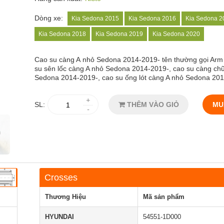
Dòng xe:
Kia Sedona 2015
Kia Sedona 2016
Kia Sedona 2
Kia Sedona 2018
Kia Sedona 2019
Kia Sedona 2020
Cao su càng A
nhỏ Sedona 2014-2019- tên thường gọi Arm
su sên lốc càng A nhỏ Sedona 2014-2019-, cao su càng ch
Sedona 2014-2019-, cao su ống lót càng A nhỏ Sedona 20
+
SL:
THÊM VÀO GIỎ
MU
-
Crosses
Thương Hiệu
Mã sản phẩm
HYUNDAI
54551-1D000