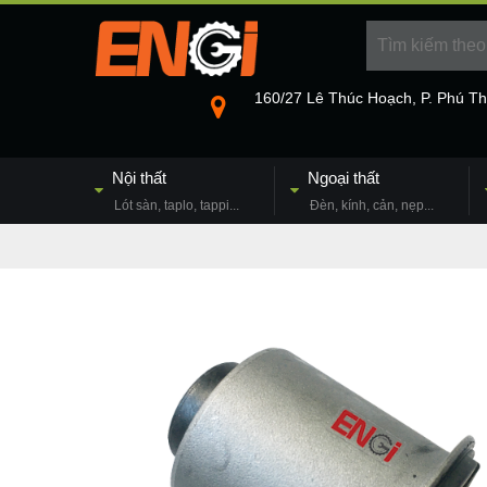
160/27 Lê Thúc Hoạch, P. Phú T
Nội thất
Ngoại thất
Lót sàn, taplo, tappi...
Đèn, kính, cản, nẹp...