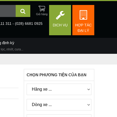
111 311 - (028) 6681 0925
DỊCH VỤ
HỢP TÁC
ĐẠI LÝ
g định kỳ
lọc, nhớt, cura...
CHỌN PHƯƠNG TIỆN CỦA BẠN