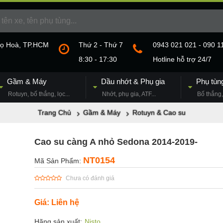
họ Hoà, TP.HCM
Thứ 2 - Thứ 7
0943 021 021 - 090 1
8:30 - 17:30
Hotline hỗ trợ 24/7
Gầm & Máy
Dầu nhớt & Phụ gia
Phụ tùn
Rotuyn, bố thắng, lọc...
Nhớt, phụ gia, ATF...
Bố thắng, 
Trang Chủ
Gầm & Máy
Rotuyn & Cao su
Cao su càng A nhỏ Sedona 2014-2019-
NT0154
Mã Sản Phẩm:
Chưa có đánh giá
Giá: Liên hệ
Hãng sản xuất:
Nisto