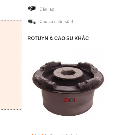
Đầu láp
Cao su chân số 8
ROTUYN & CAO SU KHÁC