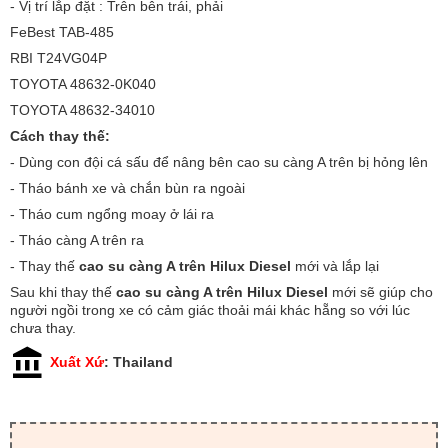
- Vị trí lắp đặt : Trên bên trái, phải
FeBest TAB-485
RBI T24VG04P
TOYOTA 48632-0K040
TOYOTA 48632-34010
Cách thay thế:
- Dùng con đội cá sấu để nâng bên cao su càng A trên bị hỏng lên
- Tháo bánh xe và chắn bùn ra ngoài
- Tháo cum ngổng moay ở lái ra
- Tháo càng A trên ra
- Thay thế
cao su càng A trên Hilux Diesel
mới và lắp lại
Sau khi thay thế
cao su càng A trên Hilux Diesel
mới sẽ giúp cho
người ngồi trong xe có cảm giác thoải mái khác hẵng so với lúc
chưa thay.
Xuất Xứ
: Thailand