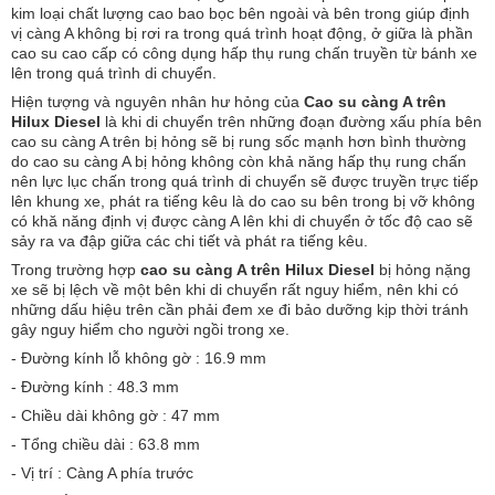
kim loại chất lượng cao bao bọc bên ngoài và bên trong giúp định
vị càng A không bị rơi ra trong quá trình hoạt động, ở giữa là phần
cao su cao cấp có công dụng hấp thụ rung chấn truyền từ bánh xe
lên trong quá trình di chuyển.
Hiện tượng và nguyên nhân hư hỏng của
Cao su càng A trên
Hilux Diesel
là khi di chuyển trên những đoạn đường xấu phía bên
cao su càng A trên bị hỏng sẽ bị rung sốc mạnh hơn bình thường
do cao su càng A bị hỏng không còn khả năng hấp thụ rung chấn
nên lực lục chấn trong quá trình di chuyển sẽ được truyền trực tiếp
lên khung xe, phát ra tiếng kêu là do cao su bên trong bị vỡ không
có khă năng định vị được càng A lên khi di chuyển ở tốc độ cao sẽ
sảy ra va đập giữa các chi tiết và phát ra tiếng kêu.
Trong trường hợp
cao su càng A trên Hilux Diesel
bị hỏng nặng
xe sẽ bị lệch về một bên khi di chuyển rất nguy hiểm, nên khi có
những dấu hiệu trên cần phải đem xe đi bảo dưỡng kịp thời tránh
gây nguy hiểm cho người ngồi trong xe.
- Đường kính lỗ không gờ : 16.9 mm
- Đường kính : 48.3 mm
- Chiều dài không gờ : 47 mm
- Tổng chiều dài : 63.8 mm
- Vị trí : Càng A phía trước