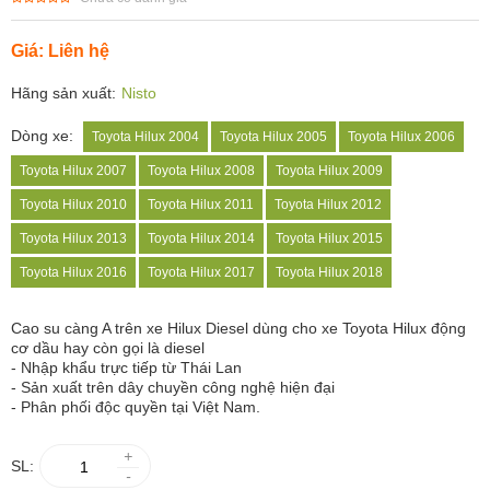
Giá: Liên hệ
Hãng sản xuất:
Nisto
Dòng xe:
Toyota Hilux 2004
Toyota Hilux 2005
Toyota Hilux 2006
Toyota Hilux 2007
Toyota Hilux 2008
Toyota Hilux 2009
Toyota Hilux 2010
Toyota Hilux 2011
Toyota Hilux 2012
Toyota Hilux 2013
Toyota Hilux 2014
Toyota Hilux 2015
Toyota Hilux 2016
Toyota Hilux 2017
Toyota Hilux 2018
Cao su càng A trên xe Hilux Diesel dùng cho xe Toyota Hilux động
cơ dầu hay còn gọi là diesel
- Nhập khẩu trực tiếp từ Thái Lan
- Sản xuất trên dây chuyền công nghệ hiện đại
- Phân phối độc quyền tại Việt Nam.
+
SL:
-