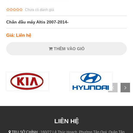
Chưa có đánh giá
Chân đầu máy Altis 2007-2014-
Giá: Liên hệ
THÊM VÀO GIỎ
LIÊN HỆ
TRỤ SỞ CHÍNH :
160/27 Lê Thúc Hoạch, Phường Tân Quý, Quận Tân