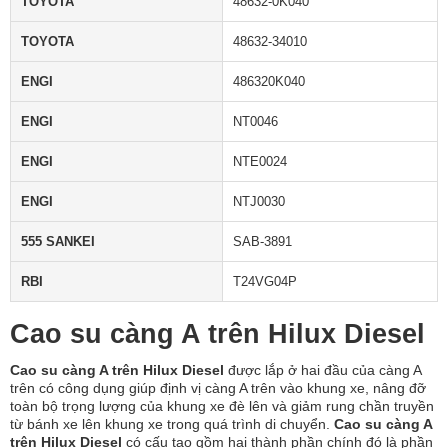
TOYOTA
48632-0K040
TOYOTA
48632-34010
ENGI
486320K040
ENGI
NT0046
ENGI
NTE0024
ENGI
NTJ0030
555 SANKEI
SAB-3891
RBI
T24VG04P
Cao su càng A trên Hilux Diesel
Cao su càng A trên Hilux Diesel
được lắp ở hai đầu của càng A
trên có công dụng giúp định vị càng A trên vào khung xe, nâng đỡ
toàn bộ trọng lượng của khung xe đè lên và giảm rung chần truyền
từ bánh xe lên khung xe trong quá trình di chuyển.
Cao su càng A
trên Hilux Diesel
có cấu tạo gồm hai thành phần chính đó là phần