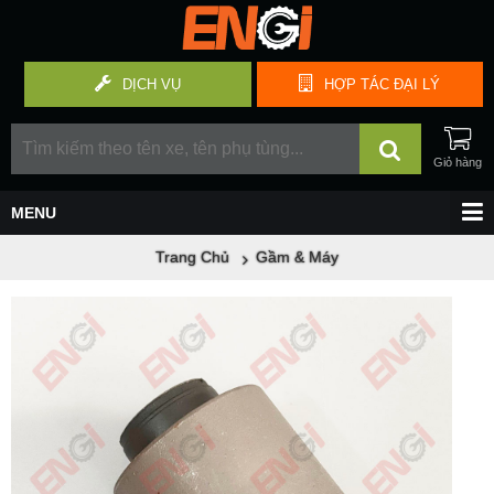
DỊCH VỤ
HỢP TÁC
ĐẠI LÝ
Trang Chủ
Gầm & Máy