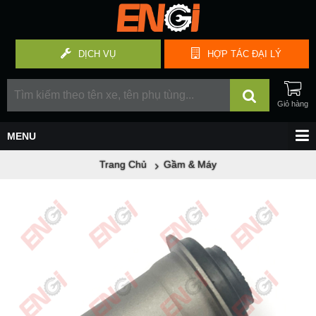
DỊCH VỤ
HỢP TÁC
ĐẠI LÝ
Trang Chủ
Gầm & Máy