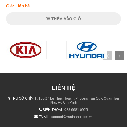
Giá: Liên hệ
THÊM VÀO GIỎ
LIÊN HỆ
TRỤ SỞ CHÍNH :
160/27 Lê Thúc Hoạch, Phường Tân Quý, Quận Tân
Phú, Hồ Chí Minh
ĐIỆN THOẠI :
028 6681 0925
EMAIL :
support@vanthang.com.vn