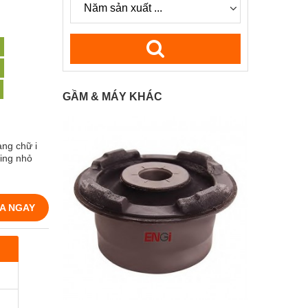
GẦM & MÁY KHÁC
àng chữ i
ing nhỏ
A NGAY