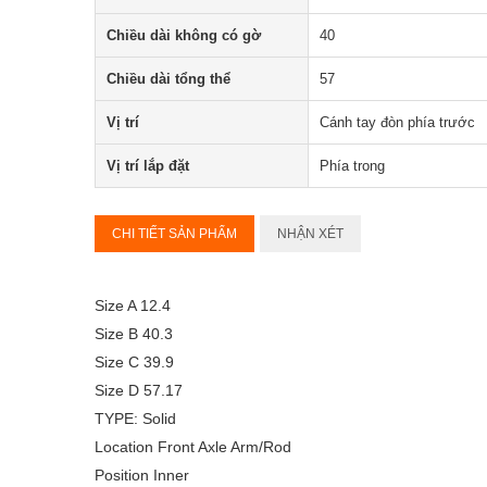
Chiều dài không có gờ
40
Chiều dài tổng thể
57
Vị trí
Cánh tay đòn phía trước
Vị trí lắp đặt
Phía trong
CHI TIẾT SẢN PHẨM
NHẬN XÉT
Size A 12.4
Size B 40.3
Size C 39.9
Size D 57.17
TYPE: Solid
Location Front Axle Arm/Rod
Position Inner