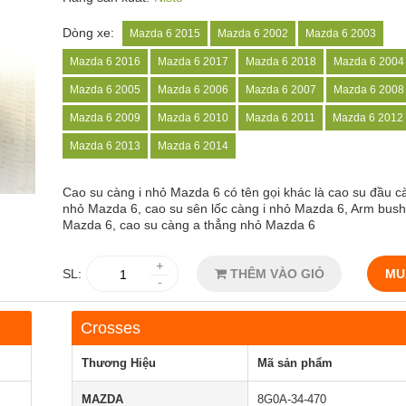
Dòng xe:
Mazda 6 2015
Mazda 6 2002
Mazda 6 2003
Mazda 6 2016
Mazda 6 2017
Mazda 6 2018
Mazda 6 2004
Mazda 6 2005
Mazda 6 2006
Mazda 6 2007
Mazda 6 2008
Mazda 6 2009
Mazda 6 2010
Mazda 6 2011
Mazda 6 2012
Mazda 6 2013
Mazda 6 2014
Cao su càng i nhỏ Mazda 6 có tên gọi khác là cao su đầu c
nhỏ Mazda 6, cao su sên lốc càng i nhỏ Mazda 6, Arm bush
Mazda 6, cao su càng a thẳng nhỏ Mazda 6
+
SL:
THÊM VÀO GIỎ
MU
-
Crosses
Thương Hiệu
Mã sản phẩm
MAZDA
8G0A-34-470