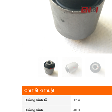
Chi tiết kĩ thuật
Đường kính lỗ
12.4
Đường kính
40.3