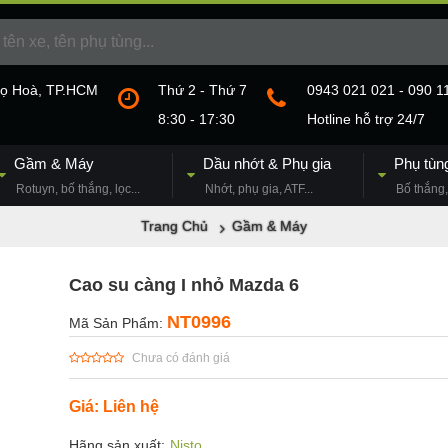
họ Hoà, TP.HCM
Thứ 2 - Thứ 7
0943 021 021 - 090 1
8:30 - 17:30
Hotline hỗ trợ 24/7
Gầm & Máy
Dầu nhớt & Phụ gia
Phụ tùn
Rotuyn, bố thắng, lọc...
Nhớt, phụ gia, ATF...
Bố thắng, 
Trang Chủ
Gầm & Máy
Cao su càng I nhỏ Mazda 6
NT0996
Mã Sản Phẩm:
Chưa có đánh giá
Giá: Liên hệ
Hãng sản xuất:
Nisto