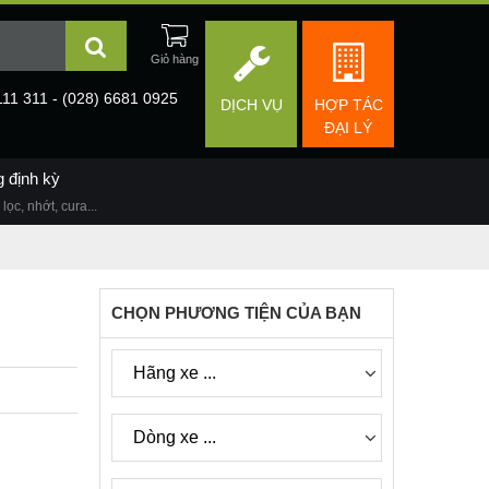
111 311 - (028) 6681 0925
DỊCH VỤ
HỢP TÁC
ĐẠI LÝ
g định kỳ
lọc, nhớt, cura...
CHỌN PHƯƠNG TIỆN CỦA BẠN