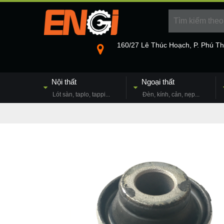
160/27 Lê Thúc Hoạch, P. Phú T
Nội thất
Ngoại thất
Lót sàn, taplo, tappi...
Đèn, kính, cản, nẹp...