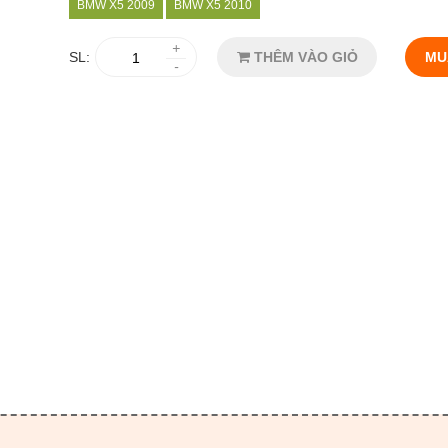
BMW X5 2009
BMW X5 2010
+
SL:
THÊM VÀO GIỎ
MU
-