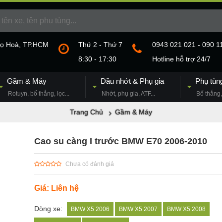
họ Hoà, TP.HCM
Thứ 2 - Thứ 7
0943 021 021 - 090 1
8:30 - 17:30
Hotline hỗ trợ 24/7
Gầm & Máy
Dầu nhớt & Phụ gia
Phụ tùn
Rotuyn, bố thắng, lọc...
Nhớt, phụ gia, ATF...
Bố thắng, 
Trang Chủ
Gầm & Máy
Cao su càng I trước BMW E70 2006-2010
Chưa có đánh giá
Giá: Liên hệ
Dòng xe:
BMW X5 2006
BMW X5 2007
BMW X5 2008