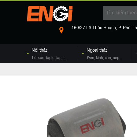
160/27 Lê Thúc Hoạch, P. Phú T
Nội thất
Ngoại thất
Lót sàn, taplo, tappi...
Đèn, kính, cản, nẹp...