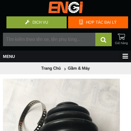
DỊCH VỤ
HỢP TÁC
ĐẠI LÝ
Trang Chủ
Gầm & Máy