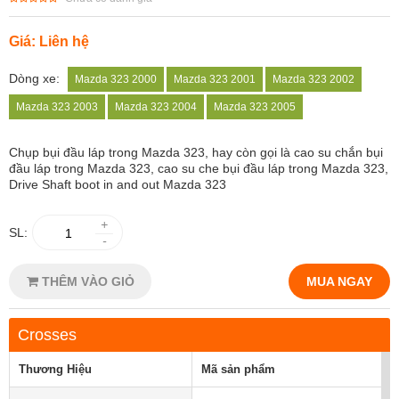
Giá: Liên hệ
Dòng xe:
Mazda 323 2000
Mazda 323 2001
Mazda 323 2002
Mazda 323 2003
Mazda 323 2004
Mazda 323 2005
Chụp bụi đầu láp trong Mazda 323, hay còn gọi là cao su chắn bụi
đầu láp trong Mazda 323, cao su che bụi đầu láp trong Mazda 323,
Drive Shaft boot in and out Mazda 323
+
SL:
-
THÊM VÀO GIỎ
MUA NGAY
Crosses
Thương Hiệu
Mã sản phẩm