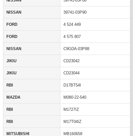
NISSAN
39741-03P88
NISSAN
39741-03P90
FORD
4 524 449
FORD
4 575 807
NISSAN
C9GDA-03P88
JIKIU
CD23042
JIKIU
CD23044
RBI
D17BT54I
MAZDA
M080-22-540
RBI
M1727IZ
RBI
M17T04IZ
MITSUBISHI
MB160658