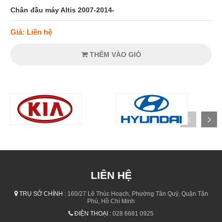
Chân đầu máy Altis 2007-2014-
Giá: Liên hệ
THÊM VÀO GIỎ
LIÊN HỆ
TRỤ SỞ CHÍNH :
160/27 Lê Thúc Hoạch, Phường Tân Quý, Quận Tân
Phú, Hồ Chí Minh
ĐIỆN THOẠI :
028 6681 0925