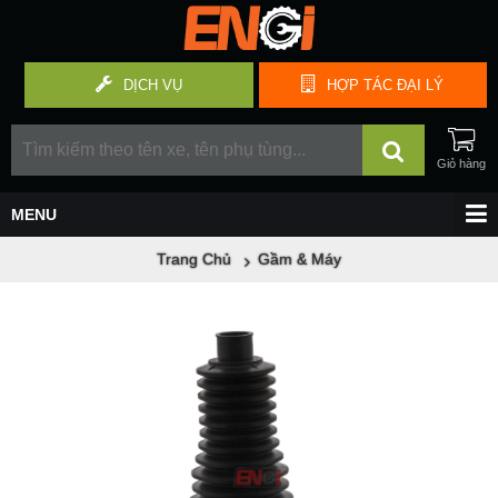
DỊCH VỤ
HỢP TÁC
ĐẠI LÝ
Trang Chủ
Gầm & Máy