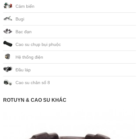
Cảm biến
Bugi
Bạc đạn
Cao su chụp bụi phuộc
Hệ thống điện
Đầu láp
Cao su chân số 8
ROTUYN & CAO SU KHÁC