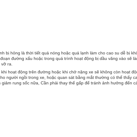
h bị hỏng là thời tiết quá nóng hoặc quá lạnh làm cho cao su dễ bị kh
g đoạn đường xấu hoặc trong quá trình hoạt động bị dầu văng vào sẽ 
 vỡ ra.
 khi hoạt động trên đường hoặc khi chở nặng xe sẽ không còn hoạt đ
ho người ngồi trong xe, hoặc quan sát bằng mắt thường có thể thấy ca
n giảm rung sốc nữa, Cần phải thay thế gấp để tránh ảnh hưởng đến các