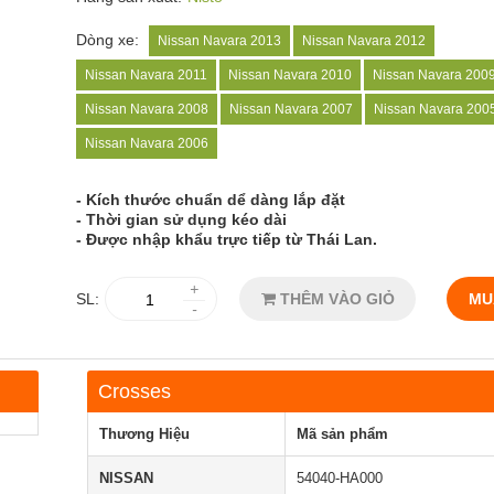
Dòng xe:
Nissan Navara 2013
Nissan Navara 2012
Nissan Navara 2011
Nissan Navara 2010
Nissan Navara 200
Nissan Navara 2008
Nissan Navara 2007
Nissan Navara 200
Nissan Navara 2006
- Kích thước chuẩn dể dàng lắp đặt
- Thời gian sử dụng kéo dài
- Được nhập khẩu trực tiếp từ Thái Lan.
+
SL:
THÊM VÀO GIỎ
MU
-
Crosses
Thương Hiệu
Mã sản phẩm
NISSAN
54040-HA000