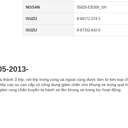
NISSAN
55020-EB300_SH
ISUZU
8-94171-274-1
ISUZU
8-97332-642-0
05-2013-
a thành 3 lớp, với lớp trong cùng và ngoài cùng được làm từ kim loại c
à lớp cao su cao cấp có công dụng giảm chấn cho khung xe trong quá tr
iảm rung chấn truyền từ bánh xe lên khung xe trong lúc hoạt động.