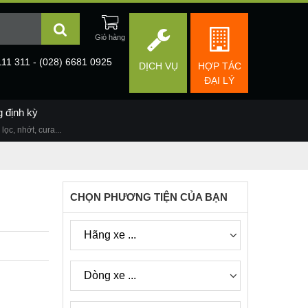
111 311 - (028) 6681 0925
DỊCH VỤ
HỢP TÁC
ĐẠI LÝ
g định kỳ
lọc, nhớt, cura...
CHỌN PHƯƠNG TIỆN CỦA BẠN