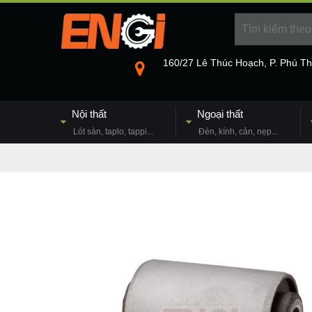
160/27 Lê Thúc Hoạch, P. Phú T
Nội thất
Ngoại thất
Lót sàn, taplo, tappi...
Đèn, kính, cản, nẹp...