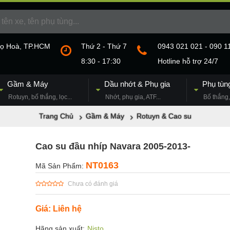
họ Hoà, TP.HCM
Thứ 2 - Thứ 7
0943 021 021 - 090 1
8:30 - 17:30
Hotline hỗ trợ 24/7
Gầm & Máy
Dầu nhớt & Phụ gia
Phụ tùn
Rotuyn, bố thắng, lọc...
Nhớt, phụ gia, ATF...
Bố thắng, 
Trang Chủ
Gầm & Máy
Rotuyn & Cao su
Cao su đầu nhíp Navara 2005-2013-
NT0163
Mã Sản Phẩm:
Chưa có đánh giá
Giá: Liên hệ
Hãng sản xuất:
Nisto