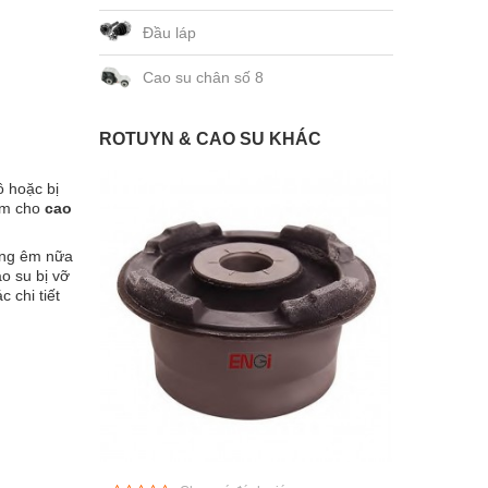
Đầu láp
Cao su chân số 8
ROTUYN & CAO SU KHÁC
ô hoặc bị
làm cho
cao
ộng êm nữa
o su bị vỡ
 chi tiết