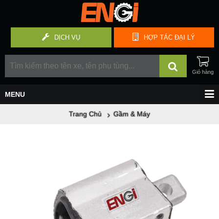
DỊCH VỤ
HỢP TÁC
ĐẠI LÝ
Trang Chủ
Gầm & Máy