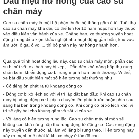
Dấu hiệu hư hỏng của cao su
chân máy
Cao su chân máy là một bộ phận thuộc hệ thống gầm ô tô. Tuổi thọ
cao su chân máy khá dài, có thể lên tới 10 năm hoặc hơn tuỳ thuộc
vào điều kiện vận hành của xe. Chẳng hạn, xe thường xuyên hoạt
động trong điều kiện khắc nghiệt như hoạt động gần biển, khu vực
ẩm ướt, ổ gà, ổ voi,... thì bộ phận này hư hỏng nhanh hơn.
Qua quá trình hoạt động lâu này, cao su chân máy mòn, phần cao
su bị nứt vỡ, oxi hoá hay bị xẹp,...Dẫn đến khả năng hấp thụ rung
chấn kém, khiến động cơ bị rung mạnh hơn bình thường. Vì thế,
xe bắt đầu xuất hiện một số hiện tượng bất thường như:
- Có tiếng ồn phát ra từ khoang động cơ
- Động cơ bị xô lệch so với vị trí lắp đặt ban đầu: Khi cao su chân
máy bị hỏng, động cơ bị dịch chuyển lên phía trước hoặc phía sau,
sang hai bên trong khoang động cơ. Khi động cơ bị xô lệch khỏi vị
trí sẽ gây hại cho khung gầm và sắt xi của xe.
- Vô lăng có hiện tượng rung lắc: Cao su chân máy bị mòn sẽ
không còn khả năng hấp thụ rung động từ động cơ. Các rung động
này truyền đến thước lái, làm vô lăng bị rung theo. Hiện tượng này
xảy ra mạnh mẽ nhất là khi xe chạy ở tốc độ cao.