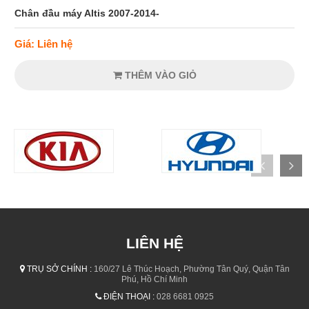
Chân đầu máy Altis 2007-2014-
Giá: Liên hệ
THÊM VÀO GIỎ
LIÊN HỆ
TRỤ SỞ CHÍNH :
160/27 Lê Thúc Hoạch, Phường Tân Quý, Quận Tân
Phú, Hồ Chí Minh
ĐIỆN THOẠI :
028 6681 0925