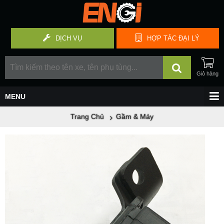
DỊCH VỤ
HỢP TÁC
ĐẠI LÝ
Trang Chủ
Gầm & Máy