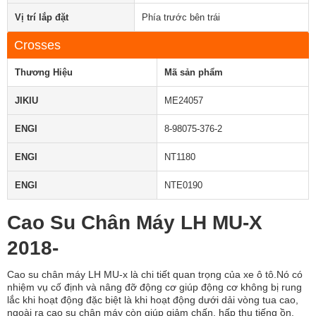
Vị trí lắp đặt
Phía trước bên trái
Crosses
Thương Hiệu
Mã sản phẩm
JIKIU
ME24057
ENGI
8-98075-376-2
ENGI
NT1180
ENGI
NTE0190
Cao Su Chân Máy LH MU-X
2018-
Cao su chân máy LH MU-x là chi tiết quan trọng của xe ô tô.Nó có
nhiệm vụ cố định và nâng đỡ động cơ giúp động cơ không bị rung
lắc khi hoạt động đặc biệt là khi hoạt động dưới dải vòng tua cao,
ngoài ra cao su chân máy còn giúp giảm chấn, hấp thụ tiếng ồn,