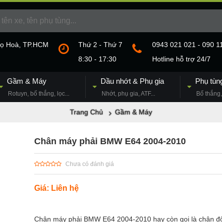
họ Hoà, TP.HCM
Thứ 2 - Thứ 7
0943 021 021 - 090 1
8:30 - 17:30
Hotline hỗ trợ 24/7
Gầm & Máy
Dầu nhớt & Phụ gia
Phụ tùn
Rotuyn, bố thắng, lọc...
Nhớt, phụ gia, ATF...
Bố thắng, 
Trang Chủ
Gầm & Máy
Chân máy phải BMW E64 2004-2010
Chưa có đánh giá
Giá: Liên hệ
Chân máy
phải BMW E64 2004-2010 hay còn gọi là chân đ