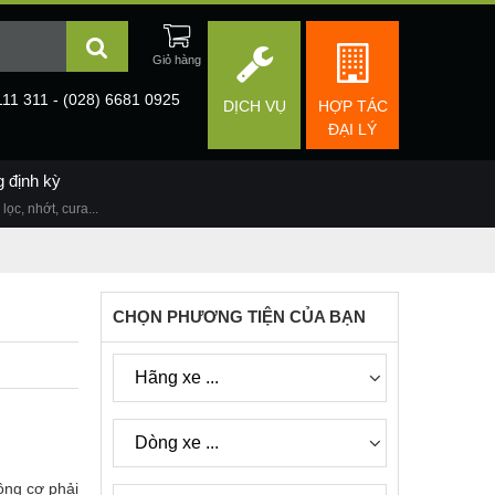
111 311 - (028) 6681 0925
DỊCH VỤ
HỢP TÁC
ĐẠI LÝ
g định kỳ
lọc, nhớt, cura...
CHỌN PHƯƠNG TIỆN CỦA BẠN
ộng cơ phải