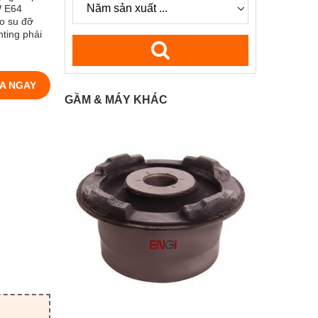
W E64
o su đỡ
ting phải
A NGAY
GẦM & MÁY KHÁC