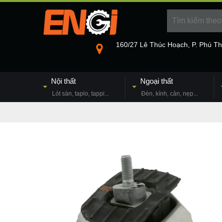
160/27 Lê Thúc Hoạch, P. Phú T
Nội thất
Ngoại thất
Lót sàn, taplo, tappi...
Đèn, kính, cản, nẹp...