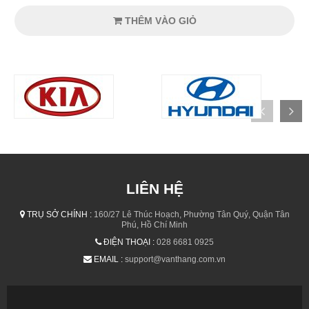
THÊM VÀO GIỎ
LIÊN HỆ
TRỤ SỞ CHÍNH :
160/27 Lê Thúc Hoạch, Phường Tân Quý, Quận Tân
Phú, Hồ Chí Minh
ĐIỆN THOẠI :
028 6681 0925
EMAIL :
support@vanthang.com.vn