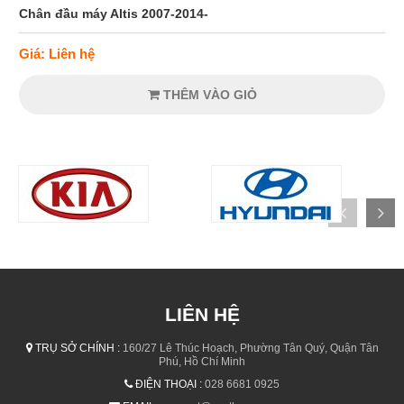
Chân đầu máy Altis 2007-2014-
Giá: Liên hệ
THÊM VÀO GIỎ
LIÊN HỆ
TRỤ SỞ CHÍNH :
160/27 Lê Thúc Hoạch, Phường Tân Quý, Quận Tân
Phú, Hồ Chí Minh
ĐIỆN THOẠI :
028 6681 0925