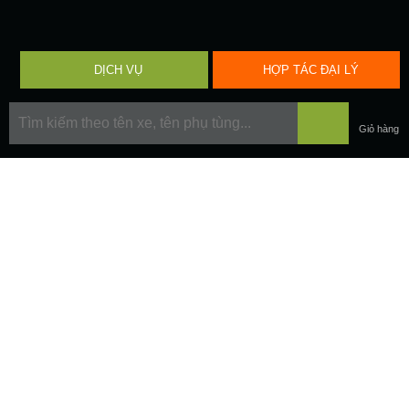
DỊCH VỤ
HỢP TÁC
ĐẠI LÝ