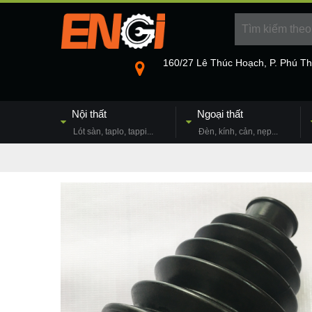
160/27 Lê Thúc Hoạch, P. Phú T
Nội thất
Ngoại thất
Lót sàn, taplo, tappi...
Đèn, kính, cản, nẹp...