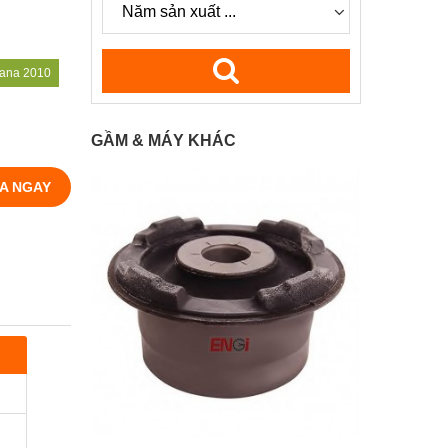
eana 2010
GẦM & MÁY KHÁC
A NGAY