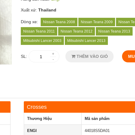
Xuất xứ:
Thailand
Dòng xe:
Nissan Teana 2008
Nissan Teana 2009
Nissan T
Nissan Teana 2011
Nissan Teana 2012
Nissan Teana 2013
Mitsubishi Lancer 2003
Mitsubishi Lancer 2013
+
SL:
THÊM VÀO GIỎ
MU
-
Crosses
Thương Hiệu
Mã sản phẩm
ENGI
44018S5DA01