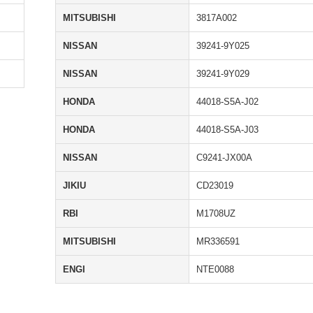
MITSUBISHI
3817A002
NISSAN
39241-9Y025
NISSAN
39241-9Y029
HONDA
44018-S5A-J02
HONDA
44018-S5A-J03
NISSAN
C9241-JX00A
JIKIU
CD23019
RBI
M1708UZ
MITSUBISHI
MR336591
ENGI
NTE0088