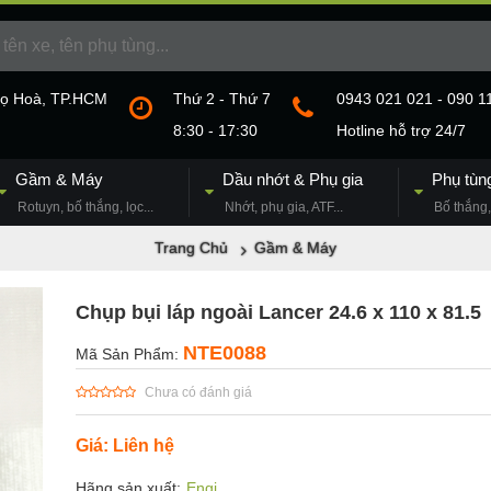
họ Hoà, TP.HCM
Thứ 2 - Thứ 7
0943 021 021 - 090 1
8:30 - 17:30
Hotline hỗ trợ 24/7
Gầm & Máy
Dầu nhớt & Phụ gia
Phụ tùn
Rotuyn, bố thắng, lọc...
Nhớt, phụ gia, ATF...
Bố thắng, 
Trang Chủ
Gầm & Máy
Chụp bụi láp ngoài Lancer 24.6 x 110 x 81.5
NTE0088
Mã Sản Phẩm:
Chưa có đánh giá
Giá: Liên hệ
Hãng sản xuất:
Engi