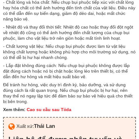
- Chất lỏng và hóa chất: Nếu chụp bụi phuộc tiếp xúc với chất lỏng
hay hóa chất có thể ảnh hưởng đến tính chất của vật liệu. Điều này
có thể dẫn đến sự biến dạng, giảm độ dẻo dai, hoặc mất chức
năng bảo vệ.
- Nhiệt độ và thay đổi thời tiết: Nhiệt độ cao hoặc thay đổi đột ngột
về nhiệt độ cũng có thể ảnh hưởng đến chất lượng của chụp bụi
phuộc, làm cho vật liệu trở nên giòn hoặc mất tính linh hoạt.
- Chất lượng vật liệu: Nếu chụp bụi phuộc được làm từ vật liệu
không chất lượng hoặc không phù hợp cho môi trường sử dụng, nó
có thể dễ bị hư hại nhanh chóng.
- Lắp đặt không đúng cách: Nếu chụp bụi phuộc không được lắp
đặt đúng cách hoặc nó bị chật hoặc lỏng lẻo trên thiết bị, có thể
dẫn đến hư hỏng và mất hiệu suất bảo vệ.
Để tránh hư hỏng, việc duy trì định kỳ, bảo dưỡng, và sử dụng
đúng cách là rất quan trọng. Nếu chụp bụi phuộc bị hư hại, nên
thay thế nó ngay lập tức để đảm bảo sự bảo vệ hiệu quả cho thiết
bị bên trong.
Xem thêm:
Cao su cầu sau Tiida
Thái Lan
Xuất xứ: