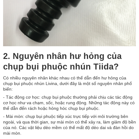
2. Nguyên nhân hư hỏng của
chụp bụi phuộc nhún Tiida?
Có nhiều nguyên nhân khác nhau có thể dẫn đến hư hỏng của
chụp bụi phuộc nhún Livina, dưới đây là một số nguyên nhân phổ
biến:
- Tác động cơ học: chụp bụi phuộc thường phải chịu các tác động
cơ học như va chạm, sốc, hoặc rung động. Những tác động này có
thể dẫn đến rách hoặc hỏng hóc chụp bụi phuộc.
- Mài mòn: chụp bụi phuộc tiếp xúc trực tiếp với môi trường bên
ngoài, và qua thời gian, sự mài mòn có thể xảy ra, làm giảm độ bền
của nó. Các vật liệu dẻo mềm có thể mất độ dẻo dai và đàn hồi do
mài mòn.