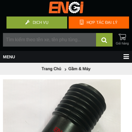
DỊCH VỤ
HỢP TÁC
ĐẠI LÝ
Trang Chủ
Gầm & Máy