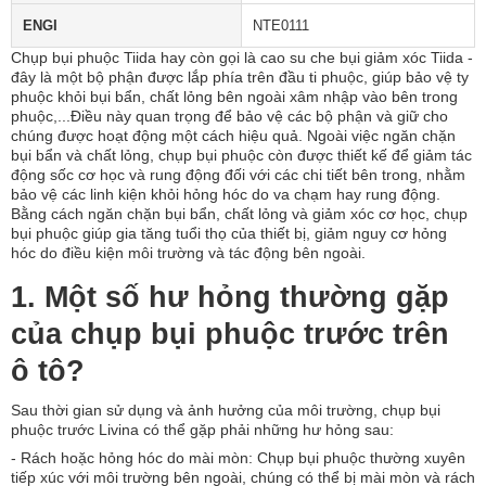
ENGI
NTE0111
Chụp bụi phuộc Tiida hay còn gọi là cao su che bụi giảm xóc Tiida -
đây là một bộ phận được lắp phía trên đầu ti phuộc, giúp bảo vệ ty
phuộc khỏi bụi bẩn, chất lỏng bên ngoài xâm nhập vào bên trong
phuộc,...Điều này quan trọng để bảo vệ các bộ phận và giữ cho
chúng được hoạt động một cách hiệu quả. Ngoài việc ngăn chặn
bụi bẩn và chất lỏng, chụp bụi phuộc còn được thiết kế để giảm tác
động sốc cơ học và rung động đối với các chi tiết bên trong, nhằm
bảo vệ các linh kiện khỏi hỏng hóc do va chạm hay rung động.
Bằng cách ngăn chặn bụi bẩn, chất lỏng và giảm xóc cơ học, chụp
bụi phuộc giúp gia tăng tuổi thọ của thiết bị, giảm nguy cơ hỏng
hóc do điều kiện môi trường và tác động bên ngoài.
1. Một số hư hỏng thường gặp
của chụp bụi phuộc trước trên
ô tô?
Sau thời gian sử dụng và ảnh hưởng của môi trường, chụp bụi
phuộc trước Livina có thể gặp phải những hư hỏng sau:
- Rách hoặc hỏng hóc do mài mòn: Chụp bụi phuộc thường xuyên
tiếp xúc với môi trường bên ngoài, chúng có thể bị mài mòn và rách