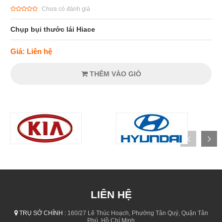
Chưa có đánh giá
Chụp bụi thước lái Hiace
Giá: Liên hệ
THÊM VÀO GIỎ
LIÊN HỆ
TRỤ SỞ CHÍNH :
160/27 Lê Thúc Hoạch, Phường Tân Quý, Quận Tân
Phú, Hồ Chí Minh