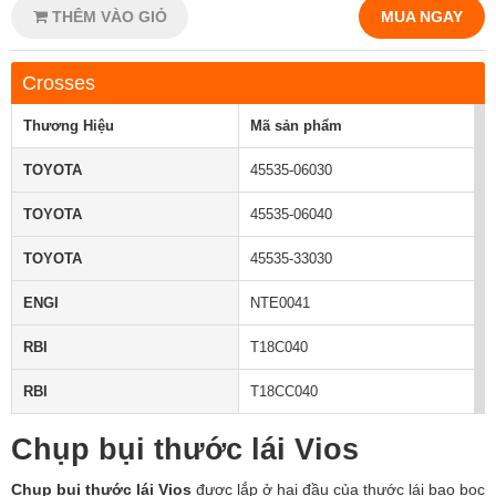
THÊM VÀO GIỎ
MUA NGAY
Crosses
Thương Hiệu
Mã sản phẩm
TOYOTA
45535-06030
TOYOTA
45535-06040
TOYOTA
45535-33030
ENGI
NTE0041
RBI
T18C040
RBI
T18CC040
Chụp bụi thước lái Vios
Chụp bụi thước lái Vios
được lắp ở hai đầu của thước lái bao bọc