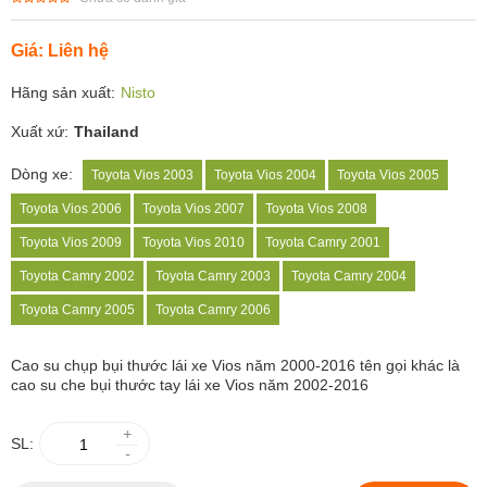
Giá: Liên hệ
Hãng sản xuất:
Nisto
Xuất xứ:
Thailand
Dòng xe:
Toyota Vios 2003
Toyota Vios 2004
Toyota Vios 2005
Toyota Vios 2006
Toyota Vios 2007
Toyota Vios 2008
Toyota Vios 2009
Toyota Vios 2010
Toyota Camry 2001
Toyota Camry 2002
Toyota Camry 2003
Toyota Camry 2004
Toyota Camry 2005
Toyota Camry 2006
Cao su chụp bụi thước lái xe Vios năm 2000-2016 tên gọi khác là
cao su che bụi thước tay lái xe Vios năm 2002-2016
+
SL:
-