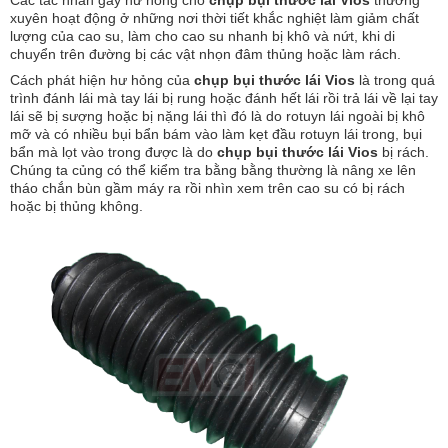
Các tác nhân gây hư hỏng cho
chụp bụi thước lái Vios
thường
xuyên hoạt động ở những nơi thời tiết khắc nghiệt làm giảm chất
lượng của cao su, làm cho cao su nhanh bị khô và nứt, khi di
chuyển trên đường bị các vật nhọn đâm thủng hoặc làm rách.
Cách phát hiện hư hỏng của
chụp bụi thước lái Vios
là trong quá
trình đánh lái mà tay lái bị rung hoặc đánh hết lái rồi trả lái về lại tay
lái sẽ bị sượng hoặc bị nặng lái thì đó là do rotuyn lái ngoài bị khô
mỡ và có nhiều bụi bẩn bám vào làm kẹt đầu rotuyn lái trong, bụi
bẩn mà lọt vào trong được là do
chụp bụi thước lái Vios
bị rách.
Chúng ta củng có thể kiểm tra bằng bằng thường là nâng xe lên
tháo chắn bùn gầm máy ra rồi nhìn xem trên cao su có bị rách
hoặc bị thủng không.