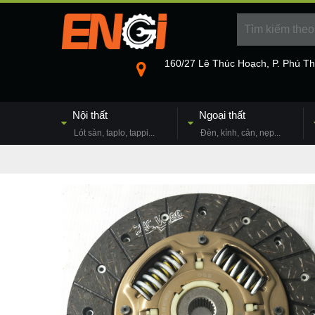
160/27 Lê Thúc Hoạch, P. Phú T
Nội thất
Ngoại thất
Lót sàn, taplo, tappi...
Đèn, kính, cản, nẹp...