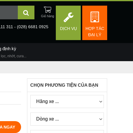
111 311 - (028) 6681 0925
DỊCH VỤ
HỢP TÁC
ĐẠI LÝ
g định kỳ
lọc, nhớt, cura...
CHỌN PHƯƠNG TIỆN CỦA BẠN
A NGAY