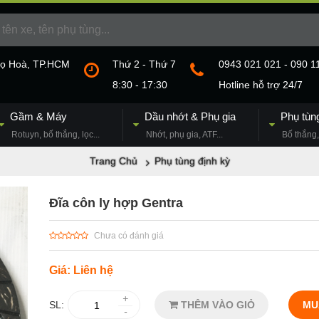
họ Hoà, TP.HCM
Thứ 2 - Thứ 7
0943 021 021 - 090 1
8:30 - 17:30
Hotline hỗ trợ 24/7
Gầm & Máy
Dầu nhớt & Phụ gia
Phụ tùn
Rotuyn, bố thắng, lọc...
Nhớt, phụ gia, ATF...
Bố thắng, 
Trang Chủ
Phụ tùng định kỳ
Đĩa côn ly hợp Gentra
Chưa có đánh giá
Giá: Liên hệ
+
SL:
THÊM VÀO GIỎ
MU
-