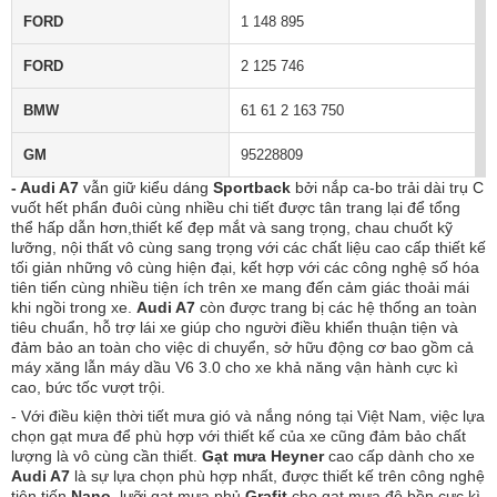
FORD
1 148 895
FORD
2 125 746
BMW
61 61 2 163 750
GM
95228809
- Audi A7
vẫn giữ kiểu dáng
Sportback
bởi nắp ca-bo trải dài trụ C
vuốt hết phẩn đuôi cùng nhiều chi tiết được tân trang lại để tổng
thể hấp dẫn hơn,thiết kế đẹp mắt và sang trọng, chau chuốt kỹ
lưỡng, nội thất vô cùng sang trọng với các chất liệu cao cấp thiết kế
tối giản những vô cùng hiện đại, kết hợp với các công nghệ số hóa
tiên tiến cùng nhiều tiện ích trên xe mang đến cảm giác thoải mái
khi ngồi trong xe.
Audi A7
còn được trang bị các hệ thống an toàn
tiêu chuẩn, hỗ trợ lái xe giúp cho người điều khiển thuận tiện và
đảm bảo an toàn cho việc di chuyển, sở hữu động cơ bao gồm cả
máy xăng lẫn máy dầu V6 3.0 cho xe khả năng vận hành cực kì
cao, bức tốc vượt trội.
- Với điều kiện thời tiết mưa gió và nắng nóng tại Việt Nam, việc lựa
chọn gạt mưa để phù hợp với thiết kế của xe cũng đảm bảo chất
lượng là vô cùng cần thiết.
Gạt mưa Heyner
cao cấp dành cho xe
Audi A7
là sự lựa chọn phù hợp nhất, được thiết kế trên công nghệ
tiên tiến
Nano
, lưỡi gạt mưa phủ
Grafit
cho gạt mưa độ bền cực kì