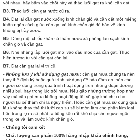
với nhau, hãy bấm vào chốt này và tháo lưỡi gạt ra khỏi cần gạt.
B3
. Tháo lưỡi cần gạt nước cũ ra.
B4
. Đặt lại cần gạt nước xuống kính chắn gió và cần đặt một miếng
khăn ngăn cách giữa cần gạt và kính chắn gió để bảo vệ kính
không bị trầy xước.
B5
. Dùng một chiếc khăn có thấm nước xà phòng lau sạch kính
chắn gió và cần gạt.
B6
. Nhẹ nhàng lắp lưỡi gạt mới vào đầu móc của cần gạt. Thực
hiện tương tự với cần gạt còn lại.
B7
. Đặt cần gạt lại vị trí cũ.
- Những lưu ý khi sử dụng gạt mưa
: cần gạt mưa chúng ta nên
thay thế định kỳ hoặc quá trình sử dụng để bảo đảm an toàn cho
người sử dụng trong quá trình hoạt động trên những đoạn đường
nhiều bụi, hay trong lúc trời mưa. Nếu gặp những trường hợp như
vây mà cần gạt mưa không hoạt động tốt sẽ gây khó chịu cho
người tài xế thậm chí là nguy hiểm. Hoặc cần gạt mưa sử dụng quá
lâu không thay thế thì lưỡi cao su sẽ bị mòn làm cho phần kim loại
bên trong lộ ra sẽ phát ra tiếng kêu rất khó chịu cho người ngồi
trong xe và làm xước kính chắn gió.
- Chúng tôi cam kết
- Chất lượng sản phẩm 100% hàng nhập khẩu chính hãng,