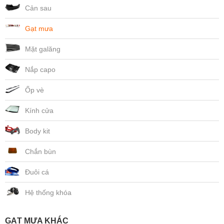
Cản sau
Gạt mưa
Mặt galăng
Nắp capo
Ốp vè
Kính cửa
Body kit
Chắn bùn
Đuôi cá
Hệ thống khóa
GẠT MƯA KHÁC