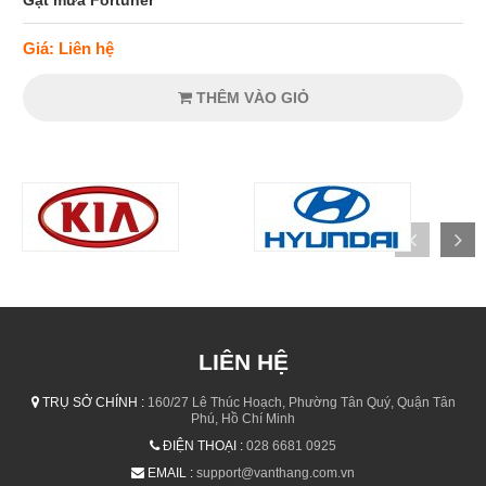
Giá: Liên hệ
THÊM VÀO GIỎ
LIÊN HỆ
TRỤ SỞ CHÍNH :
160/27 Lê Thúc Hoạch, Phường Tân Quý, Quận Tân
Phú, Hồ Chí Minh
ĐIỆN THOẠI :
028 6681 0925
EMAIL :
support@vanthang.com.vn