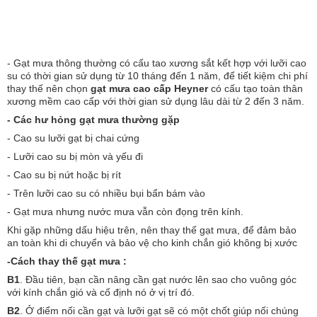
- Gạt mưa thông thường có cấu tao xương sắt kết hợp với lưỡi cao
su có thời gian sử dụng từ 10 tháng đến 1 năm, để tiết kiệm chi phí
thay thế nên chọn
gạt mưa cao cấp Heyner
có cấu tạo toàn thân
xương mềm cao cấp với thời gian sử dụng lâu dài từ 2 đến 3 năm.
- Các hư hỏng gạt mưa thường gặp
- Cao su lưỡi gạt bị chai cứng
- Lưỡi cao su bị mòn và yếu đi
- Cao su bị nứt hoặc bị rít
- Trên lưỡi cao su có nhiều bụi bẩn bám vào
- Gạt mưa nhưng nước mưa vẫn còn đọng trên kính.
Khi gặp những dấu hiệu trên, nên thay thế gạt mưa, để đảm bảo
an toàn khi di chuyển và bảo vệ cho kinh chắn gió không bị xước
-Cách thay thế gạt mưa :
B1
. Đầu tiên, bạn cần nâng cần gạt nước lên sao cho vuông góc
với kính chắn gió và cố định nó ở vị trí đó.
B2
. Ở điểm nối cần gạt và lưỡi gạt sẽ có một chốt giúp nối chúng