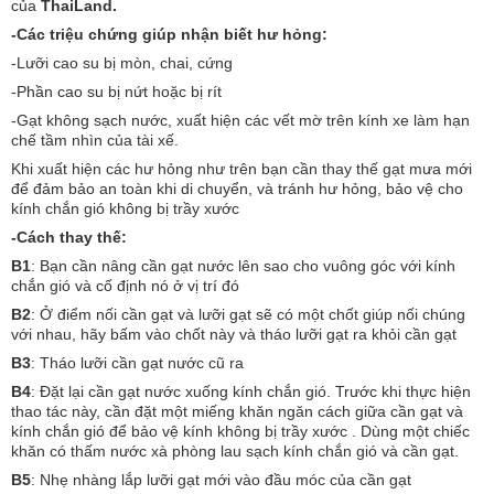
của
ThaiLand.
-Các triệu chứng giúp nhận biết hư hỏng:
-Lưỡi cao su bị mòn, chai, cứng
-Phần cao su bị nứt hoặc bị rít
-Gạt không sạch nước, xuất hiện các vết mờ trên kính xe làm hạn
chế tầm nhìn của tài xế.
Khi xuất hiện các hư hỏng như trên bạn cần thay thế gạt mưa mới
để đảm bảo an toàn khi di chuyển, và tránh hư hỏng, bảo vệ cho
kính chắn gió không bị trầy xước
-Cách thay thế:
B1
: Bạn cần nâng cần gạt nước lên sao cho vuông góc với kính
chắn gió và cố định nó ở vị trí đó
B2
: Ở điểm nối cần gạt và lưỡi gạt sẽ có một chốt giúp nối chúng
với nhau, hãy bấm vào chốt này và tháo lưỡi gạt ra khỏi cần gạt
B3
: Tháo lưỡi cần gạt nước cũ ra
B4
: Đặt lại cần gạt nước xuống kính chắn gió. Trước khi thực hiện
thao tác này, cần đặt một miếng khăn ngăn cách giữa cần gạt và
kính chắn gió để bảo vệ kính không bị trầy xước . Dùng một chiếc
khăn có thấm nước xà phòng lau sạch kính chắn gió và cần gạt.
B5
: Nhẹ nhàng lắp lưỡi gạt mới vào đầu móc của cần gạt