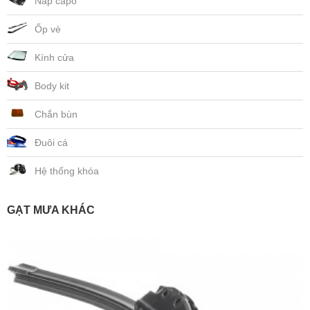
Nắp capo
Ốp vè
Kính cửa
Body kit
Chắn bùn
Đuôi cá
Hệ thống khóa
GẠT MƯA KHÁC