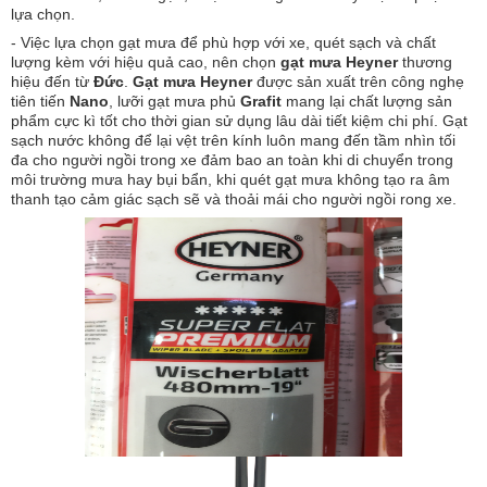
lựa chọn.
- Việc lựa chọn gạt mưa để phù hợp với xe, quét sạch và chất
lượng kèm với hiệu quả cao, nên chọn
gạt mưa Heyner
thương
hiệu đến từ
Đức
.
Gạt mưa
Heyner
được sản xuất trên công nghẹ
tiên tiến
Nano
, lưỡi gạt mưa phủ
Grafit
mang lại chất lượng sản
phẩm cực kì tốt cho thời gian sử dụng lâu dài tiết kiệm chi phí. Gạt
sạch nước không để lại vệt trên kính luôn mang đến tầm nhìn tối
đa cho người ngồi trong xe đảm bao an toàn khi di chuyển trong
môi trường mưa hay bụi bẩn, khi quét gạt mưa không tạo ra âm
thanh tạo cảm giác sạch sẽ và thoải mái cho người ngồi rong xe.