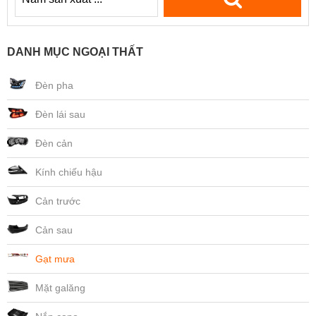
DANH MỤC NGOẠI THẤT
Đèn pha
Đèn lái sau
Đèn cản
Kính chiếu hậu
Cản trước
Cản sau
Gạt mưa
Mặt galăng