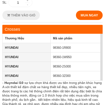
+
SL:
-
THÊM VÀO GIỎ
MUA NGAY
Crosses
Thương Hiệu
Mã sản phẩm
HYUNDAI
98360-1R800
HYUNDAI
98360-1W950
HYUNDAI
98360-2S000
HYUNDAI
98360-3Z000
-
Huyndai I10
sự lựa chọn khá được ưu tiên trong phân khúc hạng
A với thiết kế đậm chất xe hàng thiết kế đẹp, nhiều tiện nghi, xe
được trang bị các hệ thông chính điện rất tiện dụng đặc biệt là chìa
khóa thông minh, động cơ 1.0 thích hợp cho việc mua sắm trong
thành phố, du lịch gần.. tiết kiệm nhiên liệu, hiệu quả kinh tế cao.
Gía thành rẻ, xe nhỏ gọn, được nhiều gia đình hay chị em phụ nữ