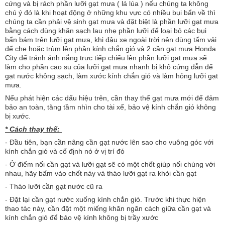
cứng và bị rách phần lưỡi gạt mưa ( lá lúa ) nếu chúng ta không
chú ý đó là khi hoạt động ở những khu vực có nhiều bụi bẩn về thì
chúng ta cần phải vệ sinh gạt mưa và đặt biệt là phần lưỡi gạt mưa
bằng cách dùng khăn sạch lau nhẹ phần lưỡi để loại bỏ các bụi
bẩn bám trên lưỡi gạt mưa, khi đậu xe ngoài trời nên dùng tấm vải
để che hoặc trùm lên phần kính chắn gió và 2 cần gạt mưa Honda
City để tránh ánh nắng trực tiếp chiếu lên phần lưỡi gạt mưa sẽ
làm cho phần cao su của lưỡi gạt mưa nhanh bị khô cứng dẫn đế
gạt nước không sạch, làm xước kính chắn gió và làm hỏng lưỡi gạt
mưa.
Nếu phát hiện các dấu hiệu trên, cần thay thế gạt mưa mới để đảm
bảo an toàn, tăng tầm nhìn cho tài xế, bảo vệ kính chắn gió không
bị xước.
* Cách thay thế:
- Đầu tiên, bạn cần nâng cần gạt nước lên sao cho vuông góc với
kính chắn gió và cố định nó ở vị trí đó
- Ở điểm nối cần gạt và lưỡi gạt sẽ có một chốt giúp nối chúng với
nhau, hãy bấm vào chốt này và tháo lưỡi gạt ra khỏi cần gạt
- Tháo lưỡi cần gạt nước cũ ra
- Đặt lại cần gạt nước xuống kính chắn gió. Trước khi thực hiện
thao tác này, cần đặt một miếng khăn ngăn cách giữa cần gạt và
kính chắn gió để bảo vệ kính không bị trầy xước