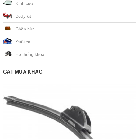
Kính cửa
Body kit
Chắn bùn
Đuôi cá
Hệ thống khóa
GẠT MƯA KHÁC