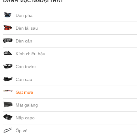
DANH MỤC NGOẠI THẤT
Đèn pha
Đèn lái sau
Đèn cản
Kính chiếu hậu
Cản trước
Cản sau
Gạt mưa
Mặt galăng
Nắp capo
Ốp vè