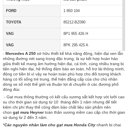
FORD
1 850 104
TOYOTA
85212-BZ090
VAG
8P1 955 426 H
VAG
8PK 295 425 A
-
Mercedes A 250
sở hữu thiết kế khá năng động, hiện đại xen lẫn
những đường nét sang trọng đặc trưng, là sự kết hợp hoàn hảo
giữa thiết kế mang âm hưởng hiện đại, cá tính, cùng nhiều trang bị
tiện nghi hiện đại, hệ thống đảm bảo an toàn, hỗ trợ lái thông minh,
động cơ bền bỉ vì vậy xe hoàn toàn phù hợp cho đối tượng khách
hàng có lối sống trẻ trung, thể hiện đẳng cấp của cho chủ nhân
dòng xe số một thế giới và thuận lợi di chuyển ở các đương phố
đông đúc
- Gạt mưa thông thường có kết cấu xương sắt kết hợp với lưỡi cao
su cho thời gian sử dụng từ 10 tháng đến 1 năm nhưng để tiết
kiệm chi phí thay thế cũng đảm bảo chất liệu sản phẩm nên
chọn
gạt mưa Heyner
toàn thân xương mềm cao cấp cho thời gian
sử dụng từ 2 đến 3 năm.
*
Các nguyên nhân làm cho gạt mưa Honda City
nhanh bị chai