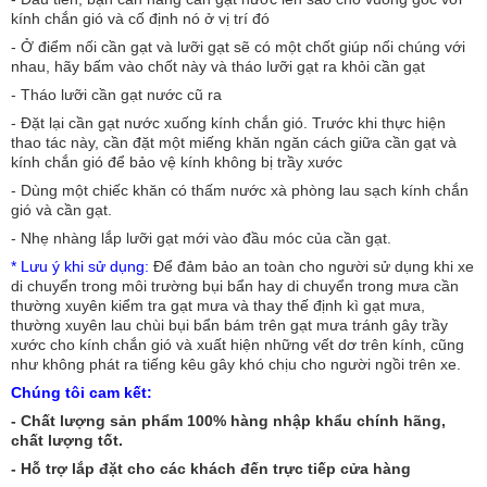
kính chắn gió và cố định nó ở vị trí đó
- Ở điểm nối cần gạt và lưỡi gạt sẽ có một chốt giúp nối chúng với
nhau, hãy bấm vào chốt này và tháo lưỡi gạt ra khỏi cần gạt
- Tháo lưỡi cần gạt nước cũ ra
- Đặt lại cần gạt nước xuống kính chắn gió. Trước khi thực hiện
thao tác này, cần đặt một miếng khăn ngăn cách giữa cần gạt và
kính chắn gió để bảo vệ kính không bị trầy xước
- Dùng một chiếc khăn có thấm nước xà phòng lau sạch kính chắn
gió và cần gạt.
- Nhẹ nhàng lắp lưỡi gạt mới vào đầu móc của cần gạt.
* Lưu ý khi sử dụng
:
Để đảm bảo an toàn cho người sử dụng khi xe
di chuyển trong môi trường bụi bẩn hay di chuyển trong mưa cần
thường xuyên kiểm tra gạt mưa và thay thế định kì gạt mưa,
thường xuyên lau chùi bụi bẩn bám trên gạt mưa tránh gây trầy
xước cho kính chắn gió và xuất hiện những vết dơ trên kính, cũng
như không phát ra tiếng kêu gây khó chịu cho người ngồi trên xe.
Chúng tôi cam kết:
- Chất lượng sản phẩm 100% hàng nhập khẩu chính hãng,
chất lượng tốt.
- Hỗ trợ lắp đặt cho các khách đến trực tiếp cửa hàng