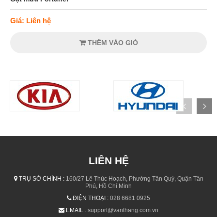
Giá: Liên hệ
THÊM VÀO GIỎ
LIÊN HỆ
TRỤ SỞ CHÍNH :
160/27 Lê Thúc Hoạch, Phường Tân Quý, Quận Tân
Phú, Hồ Chí Minh
ĐIỆN THOẠI :
028 6681 0925
EMAIL :
support@vanthang.com.vn