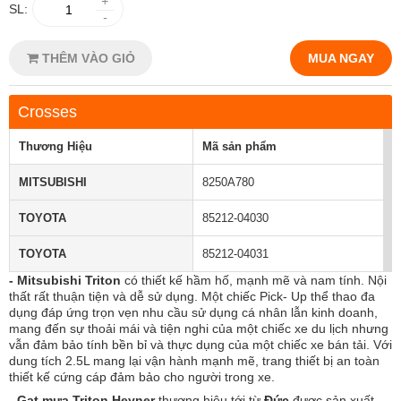
+
SL:
-
THÊM VÀO GIỎ
MUA NGAY
Crosses
Thương Hiệu
Mã sản phẩm
MITSUBISHI
8250A780
TOYOTA
85212-04030
TOYOTA
85212-04031
- Mitsubishi Triton
có thiết kế hầm hố, mạnh mẽ và nam tính. Nội
thất rất thuận tiện và dễ sử dụng. Một chiếc Pick- Up thể thao đa
dụng đáp ứng trọn vẹn nhu cầu sử dụng cá nhân lẫn kinh doanh,
mang đến sự thoải mái và tiện nghi của một chiếc xe du lịch nhưng
vẫn đảm bảo tính bền bỉ và thực dụng của một chiếc xe bán tải. Với
dung tích 2.5L mang lại vận hành mạnh mẽ, trang thiết bị an toàn
thiết kế cứng cáp đảm bảo cho người trong xe.
-
Gạt mưa Triton Heyner
thương hiệu tới từ
Đức
được sản xuất