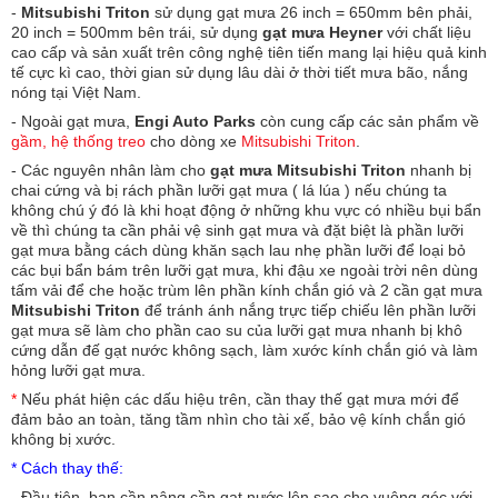
-
Mitsubishi Triton
sử dụng gạt mưa 26 inch = 650mm bên phải,
20 inch = 500mm bên trái, sử dụng
gạt mưa Heyner
với chất liệu
cao cấp và sản xuất trên công nghệ tiên tiến mang lại hiệu quả kinh
tế cực kì cao, thời gian sử dụng lâu dài ở thời tiết mưa bão, nắng
nóng tại Việt Nam.
- Ngoài gạt mưa,
Engi Auto Parks
còn cung cấp các sản phẩm về
gầm, hệ thống treo
cho dòng xe
Mitsubishi Triton
.
- Các nguyên nhân làm cho
gạt mưa Mitsubishi Triton
nhanh bị
chai cứng và bị rách phần lưỡi gạt mưa ( lá lúa ) nếu chúng ta
không chú ý đó là khi hoạt động ở những khu vực có nhiều bụi bẩn
về thì chúng ta cần phải vệ sinh gạt mưa và đặt biệt là phần lưỡi
gạt mưa bằng cách dùng khăn sạch lau nhẹ phần lưỡi để loại bỏ
các bụi bẩn bám trên lưỡi gạt mưa, khi đậu xe ngoài trời nên dùng
tấm vải để che hoặc trùm lên phần kính chắn gió và 2 cần gạt mưa
Mitsubishi Triton
để tránh ánh nắng trực tiếp chiếu lên phần lưỡi
gạt mưa sẽ làm cho phần cao su của lưỡi gạt mưa nhanh bị khô
cứng dẫn đế gạt nước không sạch, làm xước kính chắn gió và làm
hỏng lưỡi gạt mưa.
*
Nếu phát hiện các dấu hiệu trên, cần thay thế gạt mưa mới để
đảm bảo an toàn, tăng tầm nhìn cho tài xế, bảo vệ kính chắn gió
không bị xước.
* Cách thay thế:
- Đầu tiên, bạn cần nâng cần gạt nước lên sao cho vuông góc với