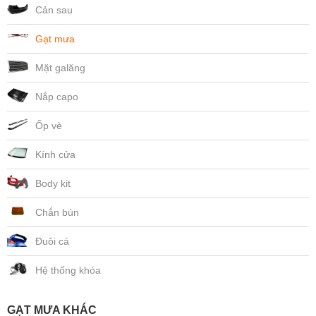
Cản sau
Gạt mưa
Mặt galăng
Nắp capo
Ốp vè
Kính cửa
Body kit
Chắn bùn
Đuôi cá
Hệ thống khóa
GẠT MƯA KHÁC