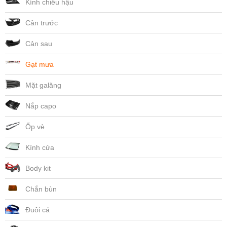
Kính chiếu hậu
Cản trước
Cản sau
Gạt mưa
Mặt galăng
Nắp capo
Ốp vè
Kính cửa
Body kit
Chắn bùn
Đuôi cá