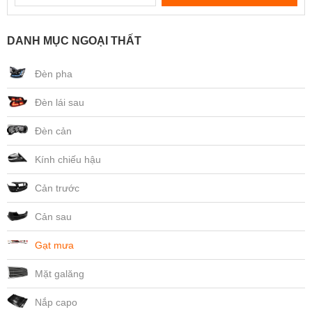
DANH MỤC NGOẠI THẤT
Đèn pha
Đèn lái sau
Đèn cản
Kính chiếu hậu
Cản trước
Cản sau
Gạt mưa
Mặt galăng
Nắp capo