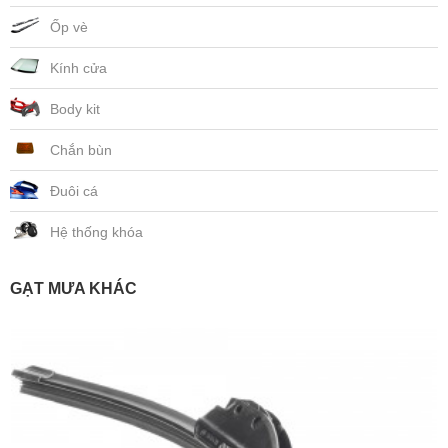
Ốp vè
Kính cửa
Body kit
Chắn bùn
Đuôi cá
Hệ thống khóa
GẠT MƯA KHÁC