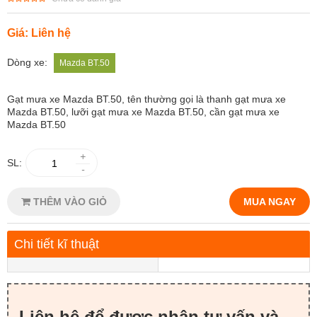
Giá: Liên hệ
Dòng xe:
Mazda BT.50
Gạt mưa xe Mazda BT.50
, tên thường gọi là thanh gạt mưa xe
Mazda BT.50, lưỡi gạt mưa xe Mazda BT.50, cần gạt mưa xe
Mazda BT.50
+
SL:
-
THÊM VÀO GIỎ
MUA NGAY
Chi tiết kĩ thuật
Liên hệ để được nhận tư vấn và