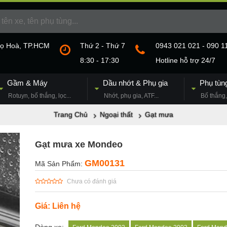
họ Hoà, TP.HCM
Thứ 2 - Thứ 7
0943 021 021 - 090 1
8:30 - 17:30
Hotline hỗ trợ 24/7
Gầm & Máy
Dầu nhớt & Phụ gia
Phụ tùn
Rotuyn, bố thắng, lọc...
Nhớt, phụ gia, ATF...
Bố thắng, 
Trang Chủ
Ngoại thất
Gạt mưa
Gạt mưa xe Mondeo
GM00131
Mã Sản Phẩm:
Chưa có đánh giá
Giá: Liên hệ