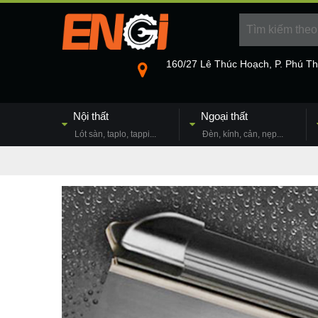
160/27 Lê Thúc Hoạch, P. Phú T
Nội thất
Ngoại thất
Lót sàn, taplo, tappi...
Đèn, kính, cản, nẹp...