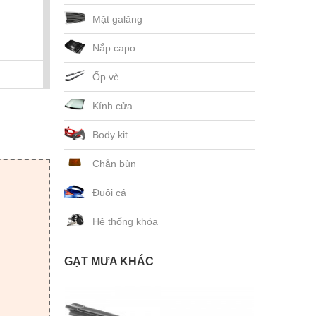
Mặt galăng
Nắp capo
Ốp vè
Kính cửa
Body kit
Chắn bùn
Đuôi cá
Hệ thống khóa
GẠT MƯA KHÁC