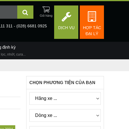
111 311 - (028) 6681 0925
DỊCH VỤ
HỢP TÁC
ĐẠI LÝ
g định kỳ
lọc, nhớt, cura...
CHỌN PHƯƠNG TIỆN CỦA BẠN