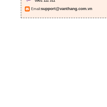
0901 111 311
support@vanthang.com.vn
Email: