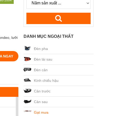
eo 2004
DANH MỤC NGOẠI THẤT
ondeo, lưỡi
Đèn pha
A NGAY
Đèn lái sau
Đèn cản
Kính chiếu hậu
Cản trước
Cản sau
Gạt mưa