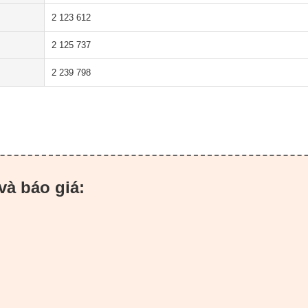
2 123 612
2 125 737
2 239 798
và báo giá: