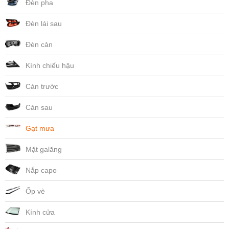
Đèn pha
Đèn lái sau
Đèn cản
Kính chiếu hậu
Cản trước
Cản sau
Gạt mưa
Mặt galăng
Nắp capo
Ốp vè
Kính cửa