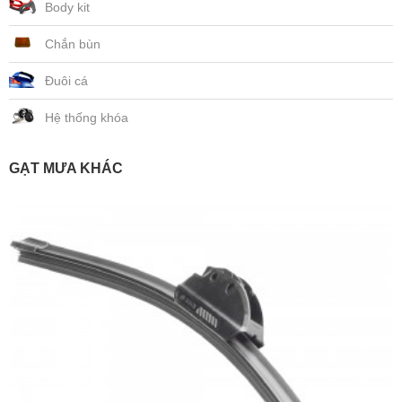
Body kit
Chắn bùn
Đuôi cá
Hệ thống khóa
GẠT MƯA KHÁC