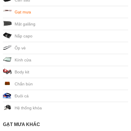
Cản sau
Gạt mưa
Mặt galăng
Nắp capo
Ốp vè
Kính cửa
Body kit
Chắn bùn
Đuôi cá
Hệ thống khóa
GẠT MƯA KHÁC