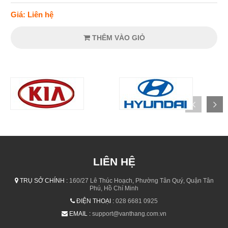
Giá: Liên hệ
THÊM VÀO GIỎ
LIÊN HỆ
TRỤ SỞ CHÍNH :
160/27 Lê Thúc Hoạch, Phường Tân Quý, Quận Tân
Phú, Hồ Chí Minh
ĐIỆN THOẠI :
028 6681 0925
EMAIL :
support@vanthang.com.vn